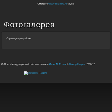
Смотрите
www.dai-zharu.ru
сауна.
Фотогалерея
Страница в разработке
GnR.su - Международный сайт поклонников
Guns N' Roses
©
Виктор Щигрев.
2008-12.