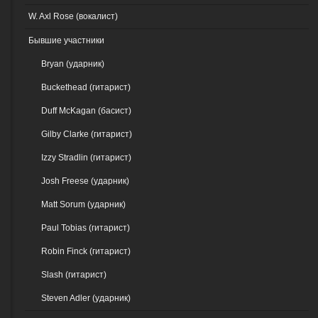
W. Axl Rose (вокалист)
Бывшие участники
Bryan (ударник)
Buckethead (гитарист)
Duff McKagan (басист)
Gilby Clarke (гитарист)
Izzy Stradlin (гитарист)
Josh Freese (ударник)
Matt Sorum (ударник)
Paul Tobias (гитарист)
Robin Finck (гитарист)
Slash (гитарист)
Steven Adler (ударник)