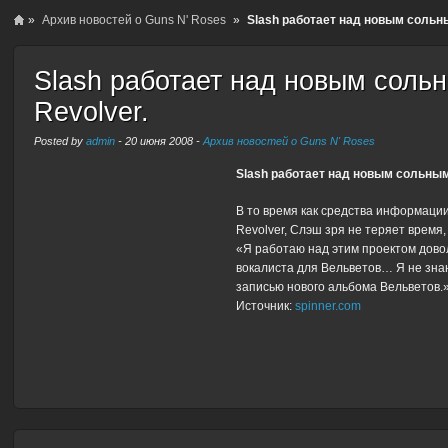
»
Архив новостей о Guns N' Roses
»
Slash работает над новым сольны
Slash работает над новым сольн
Revolver.
Posted by
admin
-
20 июня 2008
-
Архив новостей о Guns N' Roses
Slash работает над новым сольны
В то время как средства информаци
Revolver, Слэш зря не теряет время
«Я работаю над этим проектом довол
вокалиста для Вельветов… Я не знаю
записью нового альбома Вельветов.
Источник:
spinner.com