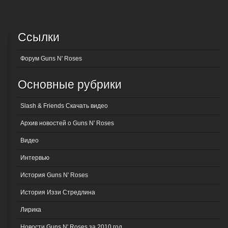
Ссылки
Форум Guns N' Roses
Основные рубрики
Slash & Friends Скачать видео
Архив новостей о Guns N' Roses
Видео
Интервью
История Guns N' Roses
История Иззи Стредлина
Лирика
Новости Guns N' Roses за 2010 год