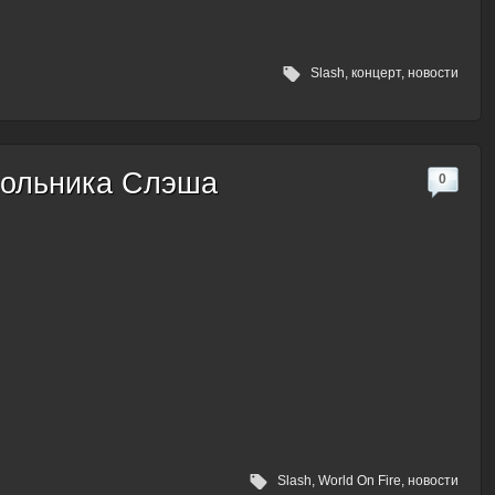
Slash
,
концерт
,
новости
сольника Слэша
0
Slash
,
World On Fire
,
новости