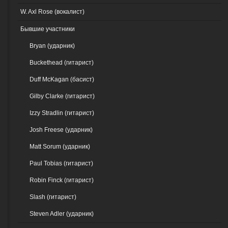
W. Axl Rose (вокалист)
Бывшие участники
Bryan (ударник)
Buckethead (гитарист)
Duff McKagan (басист)
Gilby Clarke (гитарист)
Izzy Stradlin (гитарист)
Josh Freese (ударник)
Matt Sorum (ударник)
Paul Tobias (гитарист)
Robin Finck (гитарист)
Slash (гитарист)
Steven Adler (ударник)