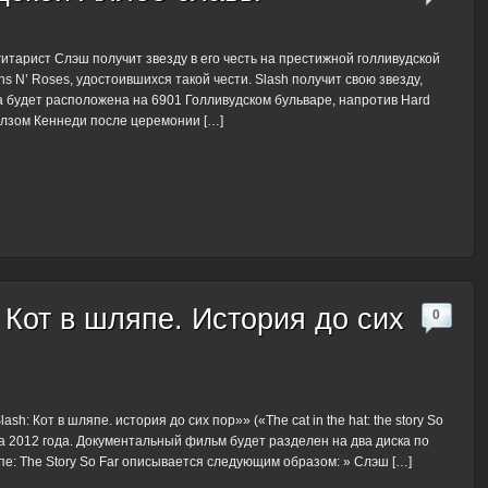
гитарист Слэш получит звезду в его честь на престижной голливудской
s N’ Roses, удостоившихся такой чести. Slash получит свою звезду,
она будет расположена на 6901 Голливудском бульваре, напротив Hard
айлзом Кеннеди после церемонии […]
Кот в шляпе. История до сих
0
: Кот в шляпе. история до сих пор»» («The cat in the hat: the story So
та 2012 года. Документальный фильм будет разделен на два диска по
пе: The Story So Far описывается следующим образом: » Слэш […]