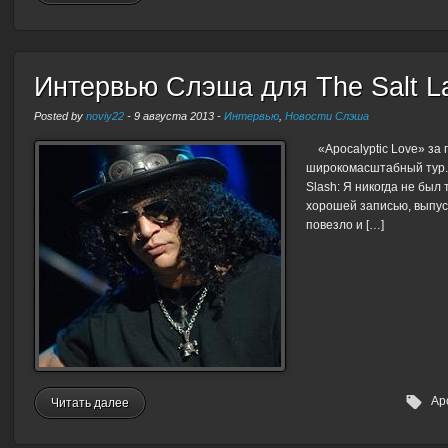
Интервью Слэша для The Salt La
Posted by
noviy22
-
9 августа 2013
-
Интервью
,
Новости Слэша
«Apocalyptic Love» за 
широкомасштабный тур.
Slash: Я никогда не был 
хорошей записью, выпус
повезло и […]
Ap
Читать далее