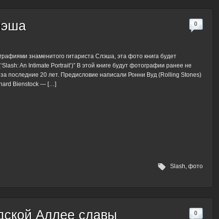
лэша
0
ографиями знаменитого гитариста Слэша, эта фото книга будет
Slash: An Intimate Portrait’)” В этой книге будут фотографии ранее не
а последние 20 лет. Предисловие написали Ронни Вуд (Rolling Stones)
chard Bienstock — […]
Slash
,
фото
удской Аллее славы
0