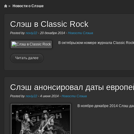
»
Новости о Слэше
Слэш в Classic Rock
Posted by
noviy22
-
20 декабря 2014
-
Новости Слэша
В октябрьском номере журнала Classic Roc
Читать далее
Слэш анонсировал даты европей
Posted by
noviy22
-
4 июня 2014
-
Новости Слэша
В ноябре-декабре 2014 Слэш дас