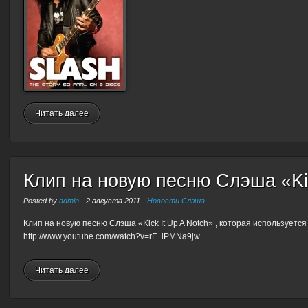
Читать далее
Клип на новую песню Слэша «Kic
Posted by
admin
-
2 августа 2011
-
Новости Слэша
Клип на новую песню Слэша «Kick It Up A Notch» , которая использует
http://www.youtube.com/watch?v=rF_lPMNa9jw
Читать далее