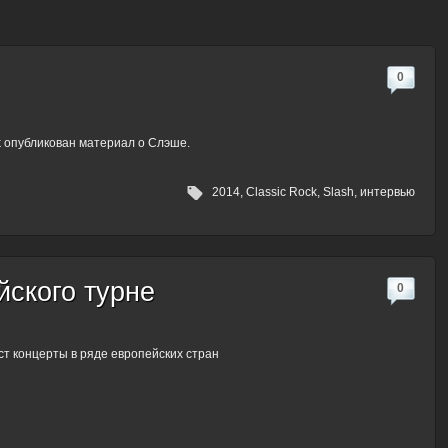
0
k опубликован материал о Слэше.
2014
,
Classic Rock
,
Slash
,
интервью
ского турне
0
т концерты в ряде европейских стран