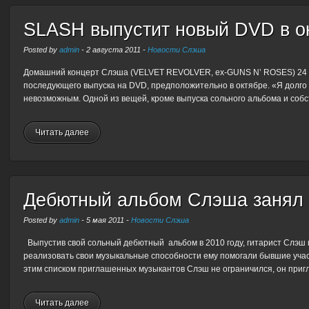
SLASH выпустит новый DVD в о
Posted by
admin
-
2 августа 2011
-
Новости Слэша
Домашний концерт Слэша (VELVET REVOLVER, ex-GUNS N’ ROSES) 24 июл
последующего выпуска на DVD, предположительно в октябре. «Я долго 
невозможным. Одной из вещей, кроме выпуска сольного альбома и собств
Читать далее
Дебютный альбом Слэша занял 
Posted by
admin
-
5 мая 2011
-
Новости Слэша
Выпустив свой сольный дебютный альбом в 2010 году, гитарист Слэш 
реализовать свои музыкальные способности ему помогали бывшие участник
этим списком приглашенных музыкантов Слэш не ограничился, он пригла
Читать далее