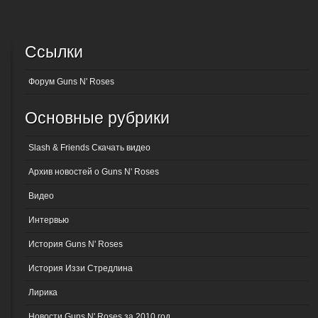
Ссылки
Форум Guns N' Roses
Основные рубрики
Slash & Friends Скачать видео
Архив новостей о Guns N' Roses
Видео
Интервью
История Guns N' Roses
История Иззи Стредлина
Лирика
Новости Guns N' Roses за 2010 год