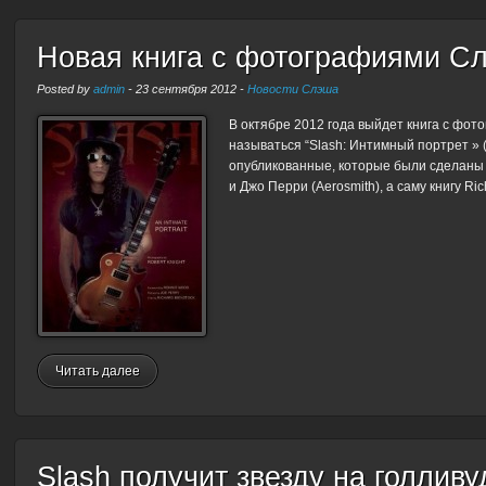
Новая книга с фотографиями С
Posted by
admin
-
23 сентября 2012
-
Новости Слэша
В октябре 2012 года выйдет книга с фот
называться “Slash: Интимный портрет » (‘
опубликованные, которые были сделаны з
и Джо Перри (Aerosmith), а саму книгу Ri
Читать далее
Slash получит звезду на голлив