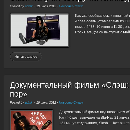
Posted by
admin
-
19 июля 2012
-
Новости Слэша
Как уже сообщалось, известный 
Аллее славы, став первым из Gun
номер 2473, 10 июля в 11:30 , 
Rock Cafe, где он выступит с М
Читать далее
Документальный фильм «Слэш: 
пор»
Posted by
admin
-
19 июля 2012
-
Новости Слэша
Документальный фильм под названием «Slash
Far» ) будет выпущен на Blu-Ray 21 авгус
131 минут содержания, Slash — Кот в шля