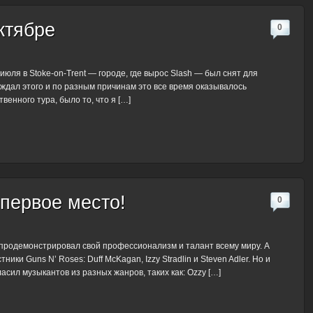
ктябре
0
я в Stoke-on-Trent — городе, где вырос Slash — был снят для
ждал этого и по разным причинам это все время оказывалось
енного тура, было то, что я […]
первое место!
0
продемонстрировал свой профессионализм и талант всему миру. А
и Guns N’ Roses: Duff McKagan, Izzy Stradlin и Steven Adler. Но и
сил музыкантов из разных жанров, таких как: Ozzy […]