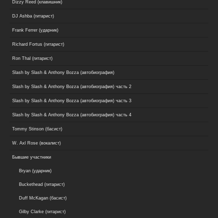
Dizzy Reed (клавишник)
DJ Ashba (гитарист)
Frank Ferrer (ударник)
Richard Fortus (гитарист)
Ron Thal (гитарист)
Slash by Slash & Anthony Bozza (автобиография)
Slash by Slash & Anthony Bozza (автобиография) часть 2
Slash by Slash & Anthony Bozza (автобиография) часть 3
Slash by Slash & Anthony Bozza (автобиография) часть 4
Tommy Stinson (басист)
W. Axl Rose (вокалист)
Бывшие участники
Bryan (ударник)
Buckethead (гитарист)
Duff McKagan (басист)
Gilby Clarke (гитарист)