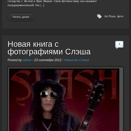
соседству с Экслом и Эрин Эверли. Свою фотовыставку она называет
полудокументальной. На […]
Axl Rose
,
фото
Читать далее
Новая книга с
0
фотографиями Слэша
Posted by
admin
-
23 сентября 2012
-
Новости Слэша