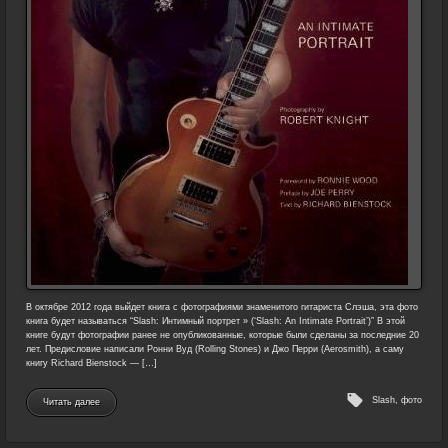
В октябре 2012 года выйдет книга с фотографиями знаменитого гитариста Слэша, эта фото
книга будет называться “Slash: Интимный портрет » (‘Slash: An Intimate Portrait’)” В этой
книге будут фотографии ранее не опубликованные, которые были сделаны за последние 20
лет. Предисловие написали Ронни Вуд (Rolling Stones) и Джо Перри (Aerosmith), а саму
книгу Richard Bienstock — […]
Slash
,
фото
Читать далее