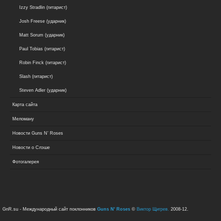
Izzy Stradlin (гитарист)
Josh Freese (ударник)
Matt Sorum (ударник)
Paul Tobias (гитарист)
Robin Finck (гитарист)
Slash (гитарист)
Steven Adler (ударник)
Карта сайта
Меломану
Новости Guns N’ Roses
Новости о Слэше
Фотогалерея
GnR.su - Международный сайт поклонников
Guns N' Roses
©
Виктор Щигрев.
2008-12.