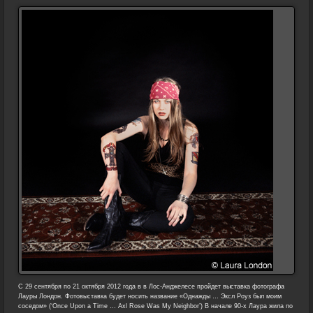
С 29 сентября по 21 октября 2012 года в в Лос-Анджелесе пройдет выставка фотографа
Лауры Лондон. Фотовыставка будет носить название «Однажды … Эксл Роуз был моим
соседом» (‘Once Upon a Time … Axl Rose Was My Neighbor’) В начале 90-х Лаура жила по