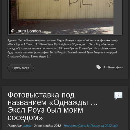
Адвокат Эксла Роуза направил письмо Лауре Лондон с просьбой закрыть фотовыставку
«Once Upon A Time… Axl Rose Was My Neighbor» (“Однажды … Эксл Роуз был моим
соседом”), которая должна состояться с 29 сентября до 21 октября. На этой выставке
будут представлены фотографии Эксла Роуза с бывшей женой Эрин Эверли и подругой
Стефани Сеймур. Также будут […]
Axl Rose
,
фото
Читать далее
Фотовыставка под
0
названием «Однажды …
Эксл Роуз был моим
соседом»
Posted by
admin
-
24 сентября 2012
-
Новости Guns N’ Roses за 2012 год