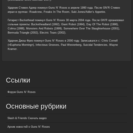
Ударник Стивен Адлер покинул Guns N’ Roses в апреле 1990 года. После GN’R Стивен
играл в группах: Roadcrew, Freaks In The Room, Suki Jones/Adler’s Appetite.
Гитарист Buckethead покинул Guns N’ Roses 30 марта 2004 года. После GN’R организовал
сольные проекты: Bucketheadland (1992), Giant Robot (1994), Day Of The Robot (1996),
Colma (1998), Monsters And Robots (1999), Somewhere Over The Slaughterhouse (2001),
Bermuda Triangle (2002), Electric Tears (2002).
Ударник Джош Фриз покинул Guns N’ Roses в 2000 году. Записывался с: Chris Cornell
(«Euphoria Morning»), Infectious Grooves, Paul Westerberg, Suicidal Tendencies, Wayne
Kramer.
Ссылки
Форум Guns N' Roses
Основные рубрики
Slash & Friends Скачать видео
Архив новостей о Guns N' Roses