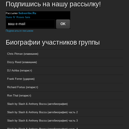
Подпишись на нашу рассылку!
Рассылки
Subscribe.Ru
Guns N' Roses fans
Подписаться письмом
Биографии участников группы
Chris Pitman (клавишник)
Dizzy Reed (клавишник)
DJ Ashba (гитарист)
Frank Ferrer (ударник)
Richard Fortus (гитарист)
Ron Thal (гитарист)
Slash by Slash & Anthony Bozza (автобиография)
Slash by Slash & Anthony Bozza (автобиография) часть 2
Slash by Slash & Anthony Bozza (автобиография) часть 3
Slash by Slash & Anthony Bozza (автобиография) часть 4