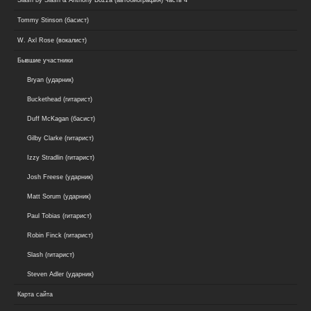
Tommy Stinson (басист)
W. Axl Rose (вокалист)
Бывшие участники
Bryan (ударник)
Buckethead (гитарист)
Duff McKagan (басист)
Gilby Clarke (гитарист)
Izzy Stradlin (гитарист)
Josh Freese (ударник)
Matt Sorum (ударник)
Paul Tobias (гитарист)
Robin Finck (гитарист)
Slash (гитарист)
Steven Adler (ударник)
Карта сайта