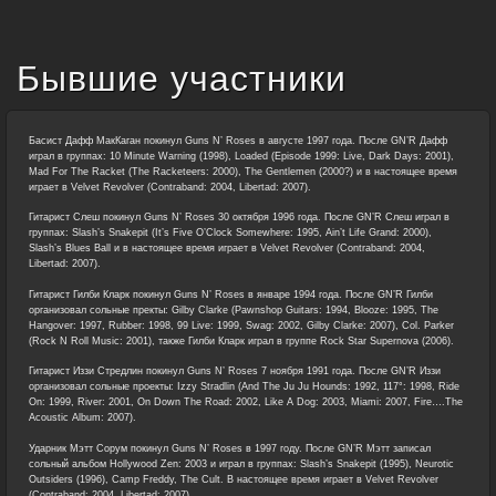
Бывшие участники
Басист Дафф МакКаган покинул Guns N’ Roses в августе 1997 года. После GN’R Дафф
играл в группах: 10 Minute Warning (1998), Loaded (Episode 1999: Live, Dark Days: 2001),
Mad For The Racket (The Racketeers: 2000), The Gentlemen (2000?) и в настоящее время
играет в Velvet Revolver (Contraband: 2004, Libertad: 2007).
Гитарист Слеш покинул Guns N’ Roses 30 октября 1996 года. После GN’R Слеш играл в
группах: Slash’s Snakepit (It’s Five O’Clock Somewhere: 1995, Ain’t Life Grand: 2000),
Slash’s Blues Ball и в настоящее время играет в Velvet Revolver (Contraband: 2004,
Libertad: 2007).
Гитарист Гилби Кларк покинул Guns N’ Roses в январе 1994 года. После GN’R Гилби
организовал сольные пректы: Gilby Clarke (Pawnshop Guitars: 1994, Blooze: 1995, The
Hangover: 1997, Rubber: 1998, 99 Live: 1999, Swag: 2002, Gilby Clarke: 2007), Col. Parker
(Rock N Roll Music: 2001), также Гилби Кларк играл в группе Rock Star Supernova (2006).
Гитарист Иззи Стредлин покинул Guns N’ Roses 7 ноября 1991 года. После GN’R Иззи
организовал сольные проекты: Izzy Stradlin (And The Ju Ju Hounds: 1992, 117°: 1998, Ride
On: 1999, River: 2001, On Down The Road: 2002, Like A Dog: 2003, Miami: 2007, Fire….The
Acoustic Album: 2007).
Ударник Мэтт Сорум покинул Guns N’ Roses в 1997 году. После GN’R Мэтт записал
сольный альбом Hollywood Zen: 2003 и играл в группах: Slash’s Snakepit (1995), Neurotic
Outsiders (1996), Camp Freddy, The Cult. В настоящее время играет в Velvet Revolver
(Contraband: 2004, Libertad: 2007).