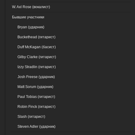
W. Axl Rose (вокалист)
Бывшие участники
Bryan (ударник)
Buckethead (гитарист)
Duff McKagan (басист)
Gilby Clarke (гитарист)
Izzy Stradlin (гитарист)
Josh Freese (ударник)
Matt Sorum (ударник)
Paul Tobias (гитарист)
Robin Finck (гитарист)
Slash (гитарист)
Steven Adler (ударник)