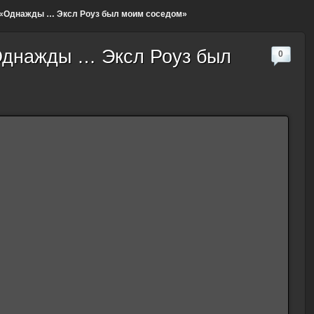
 «Однажды … Эксл Роуз был моим соседом»
Однажды … Эксл Роуз был
0