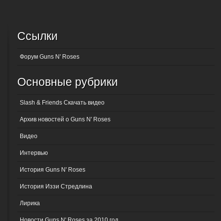
Ссылки
Форум Guns N' Roses
Основные рубрики
Slash & Friends Скачать видео
Архив новостей о Guns N' Roses
Видео
Интервью
История Guns N' Roses
История Иззи Стредлина
Лирика
Новости Guns N' Roses за 2010 год