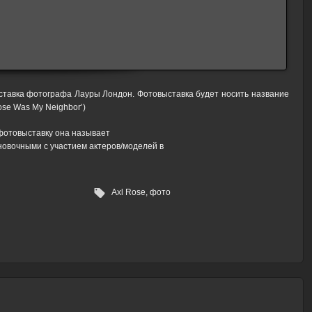
ыставка фотографа Лауры Лондон. Фотовыставка будет носить название
se Was My Neighbor’)
 фотовыставку она называет
новочными с участием актеров/моделей в
Axl Rose
,
фото