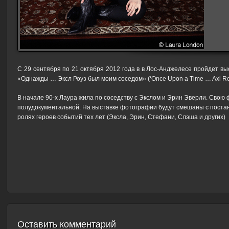
С 29 сентября по 21 октября 2012 года в в Лос-Анджелесе пройдет в
«Однажды … Эксл Роуз был моим соседом» (‘Once Upon a Time … Axl Ro
В начале 90-х Лаура жила по соседству с Экслом и Эрин Эверли. Свою
полудокументальной. На выставке фотографии будут смешаны с поста
ролях героев событий тех лет (Эксла, Эрин, Стефани, Слэша и других)
Оставить комментарий