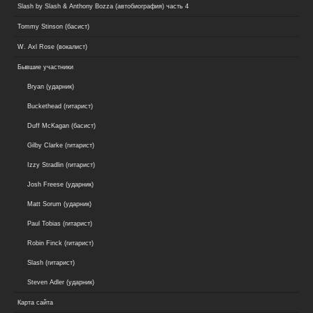
Slash by Slash & Anthony Bozza (автобиография) часть 4
Tommy Stinson (басист)
W. Axl Rose (вокалист)
Бывшие участники
Bryan (ударник)
Buckethead (гитарист)
Duff McKagan (басист)
Gilby Clarke (гитарист)
Izzy Stradlin (гитарист)
Josh Freese (ударник)
Matt Sorum (ударник)
Paul Tobias (гитарист)
Robin Finck (гитарист)
Slash (гитарист)
Steven Adler (ударник)
Карта сайта