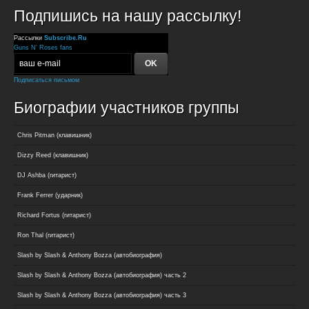
Подпишись на нашу рассылку!
Рассылки
Subscribe.Ru
Guns N' Roses fans
Подписаться письмом
Биографии участников группы
Chris Pitman (клавишник)
Dizzy Reed (клавишник)
DJ Ashba (гитарист)
Frank Ferrer (ударник)
Richard Fortus (гитарист)
Ron Thal (гитарист)
Slash by Slash & Anthony Bozza (автобиография)
Slash by Slash & Anthony Bozza (автобиография) часть 2
Slash by Slash & Anthony Bozza (автобиография) часть 3