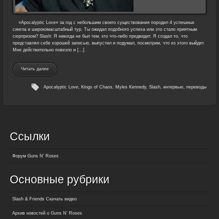
«Apocalyptic Love» за год с небольшим своего существования породил 4 успешных
сингла и широкомасштабный тур. Ты ожидал подобного успеха или это стало приятным
сюрпризом? Slash: Я никогда не был тем, кто что-либо предвидит. Я создал то, что
представлял себе хорошей записью, выпустил и подумал, посмотрим, что из этого выйдет.
Мне действительно повезло и […]
Читать далее
Apocalyptic Love
,
Kings of Chaos
,
Myles Kennedy
,
Slash
,
интервью
,
переводы
Ссылки
Форум Guns N' Roses
Основные рубрики
Slash & Friends Скачать видео
Архив новостей о Guns N' Roses