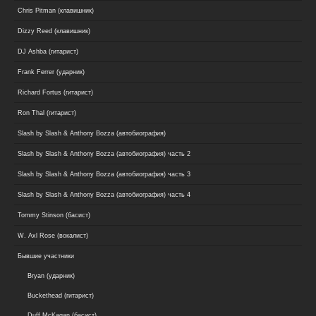
Chris Pitman (клавишник)
Dizzy Reed (клавишник)
DJ Ashba (гитарист)
Frank Ferrer (ударник)
Richard Fortus (гитарист)
Ron Thal (гитарист)
Slash by Slash & Anthony Bozza (автобиография)
Slash by Slash & Anthony Bozza (автобиография) часть 2
Slash by Slash & Anthony Bozza (автобиография) часть 3
Slash by Slash & Anthony Bozza (автобиография) часть 4
Tommy Stinson (басист)
W. Axl Rose (вокалист)
Бывшие участники
Bryan (ударник)
Buckethead (гитарист)
Duff McKagan (басист)