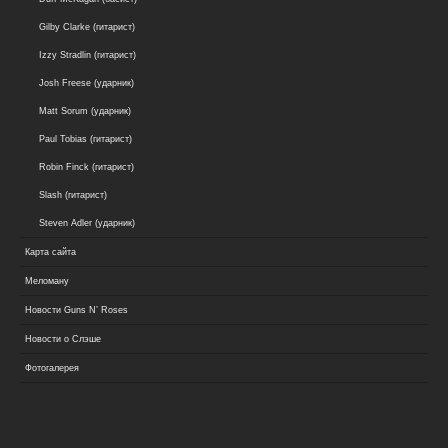
Gilby Clarke (гитарист)
Izzy Stradlin (гитарист)
Josh Freese (ударник)
Matt Sorum (ударник)
Paul Tobias (гитарист)
Robin Finck (гитарист)
Slash (гитарист)
Steven Adler (ударник)
Карта сайта
Меломану
Новости Guns N’ Roses
Новости о Слэше
Фотогалерея