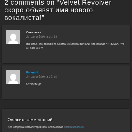
2 comments on “
Velvet Revolver
скоро объявят имя нового
вокалиста!
”
Советчикъ
23 июня 2008 в 10:18
Вычитал, что вокалиста Скотта Вэйланда выгнали, это правда? Я думал, что
он сам ушёл!
Paranoid
24 июня 2008 в 12:40
От части да
Оставить комментарий
Для отправки комментария вам необходимо
авторизоваться
.