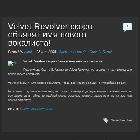
Velvet Revolver скоро
2
объявят имя нового
вокалиста!
Posted by
admin
-
28 мая 2008
-
Архив новостей о Guns N' Roses
Velvet Revolver скоро объявят имя нового вокалиста!
После ухода Скотта Вэйланда из Velvet Revolver, оставшиеся участники начали
поиск нового вокалиста.
Velvet Revolver ищут нового вокалиста, чтобы вернуться в студию в ближайшее время.
Было много слухов относительно, того, что группа проводила репетиции с вокалистами, но
всё держится в тайне, по крайней мере, осталось немного времени, и мы узнаем имя
нового вокалиста.
Источник:
www.artisannews.com
Velvet Revolver