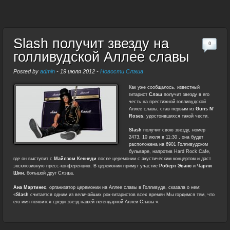
Slash получит звезду на
0
голливудской Аллее славы
Posted by
admin
-
19 июля 2012
-
Новости Слэша
Как уже сообщалось, известный
гитарист
Слэш
получит звезду в его
честь на престижной голливудской
Аллее славы, став первым из
Guns N’
Roses
, удостоившихся такой чести.
Slash
получит свою звезду, номер
2473, 10 июля в 11:30 , она будет
расположена на 6901 Голливудском
бульваре, напротив Hard Rock Cafe,
где он выступит с
Майлзом Кеннеди
после церемонии с акустическим концертом и даст
эксклюзивную пресс-конференцию. В церемонии примут участие
Роберт Эванс
и
Чарли
Шин
, большой друг Слэша.
Ана Мартинес
, организатор церемонии на Аллее славы в Голливуде, сказала о нем:
«
Slash
считается одним из величайших рок-гитаристов всех времен Мы гордимся тем, что
его имя появится среди звезд нашей легендарной Аллеи Славы «.