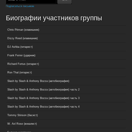
Подписаться письмом
Биографии участников группы
Chris Pitman (клавишник)
Dizzy Reed (клавишник)
DJ Ashba (гитарист)
Frank Ferrer (ударник)
Richard Fortus (гитарист)
Ron Thal (гитарист)
Slash by Slash & Anthony Bozza (автобиография)
Slash by Slash & Anthony Bozza (автобиография) часть 2
Slash by Slash & Anthony Bozza (автобиография) часть 3
Slash by Slash & Anthony Bozza (автобиография) часть 4
Tommy Stinson (басист)
W. Axl Rose (вокалист)