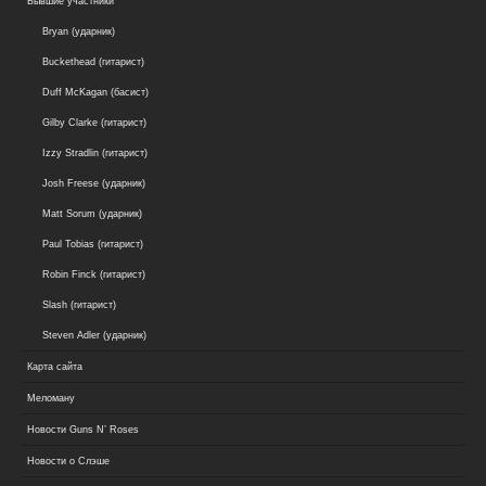
Бывшие участники
Bryan (ударник)
Buckethead (гитарист)
Duff McKagan (басист)
Gilby Clarke (гитарист)
Izzy Stradlin (гитарист)
Josh Freese (ударник)
Matt Sorum (ударник)
Paul Tobias (гитарист)
Robin Finck (гитарист)
Slash (гитарист)
Steven Adler (ударник)
Карта сайта
Меломану
Новости Guns N’ Roses
Новости о Слэше