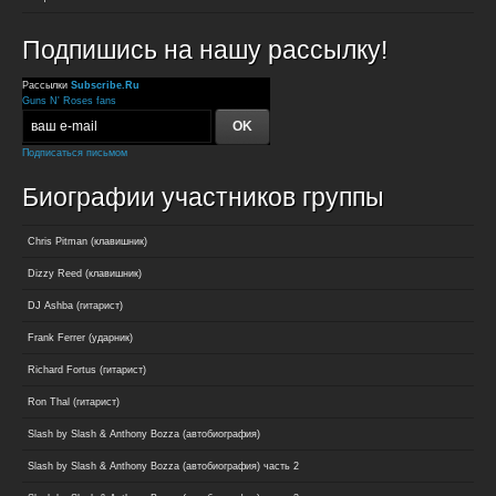
Подпишись на нашу рассылку!
Рассылки
Subscribe.Ru
Guns N' Roses fans
Подписаться письмом
Биографии участников группы
Chris Pitman (клавишник)
Dizzy Reed (клавишник)
DJ Ashba (гитарист)
Frank Ferrer (ударник)
Richard Fortus (гитарист)
Ron Thal (гитарист)
Slash by Slash & Anthony Bozza (автобиография)
Slash by Slash & Anthony Bozza (автобиография) часть 2