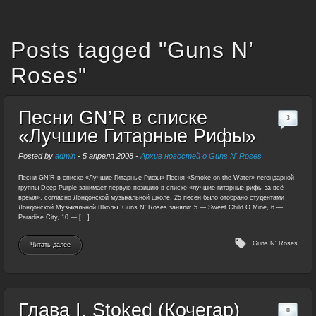
Posts tagged "Guns N’
Roses"
Песни GN’R в списке
3
«Лучшие Гитарные Рифы»
Posted by
admin
-
5 апреля 2008
-
Архив новостей о Guns N' Roses
Песни GN’R в списке «Лучшие Гитарные Рифы» Песня «Smoke on the Water» легендарной
группы Deep Purple занимает первую позицию в списке «лучшие гитарные рифы за всё
время», согласно Лондонской музыкальной школе. 25 песен было отобрано студентами
Лондонской Музыкальной Школы. Guns N’ Roses заняли: 5 — Sweet Child O Mine, 6 —
Paradise City, 10 — […]
Guns N' Roses
Читать далее
Глава I. Stoked (Кочегар)
0