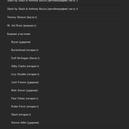
Slash by Slash & Anthony Bozza (автобиография) часть 3
Slash by Slash & Anthony Bozza (автобиография) часть 4
Tommy Stinson (басист)
W. Axl Rose (вокалист)
Бывшие участники
Bryan (ударник)
Buckethead (гитарист)
Duff McKagan (басист)
Gilby Clarke (гитарист)
Izzy Stradlin (гитарист)
Josh Freese (ударник)
Matt Sorum (ударник)
Paul Tobias (гитарист)
Robin Finck (гитарист)
Slash (гитарист)
Steven Adler (ударник)