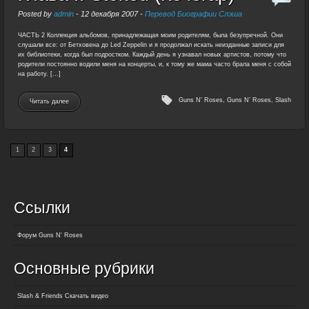
Posted by
admin
-
12 декабря 2007
-
Перевод Биографии Слэша
ЧАСТЬ 2 Коллекция альбомов, принадлежащая моим родителям, была безупречной. Они
слушали все: от Бетховена до Led Zeppelin и я продолжал искать неизданные записи для
их библиотеки, когда был подростком. Каждый день я узнавал новых артистов, потому что
родители постоянно водили меня на концерты, и, к тому же мама часто брала меня с собой
на работу. […]
Guns N' Roses
,
Guns N’ Roses
,
Slash
Читать далее
1
2
3
4
Ссылки
Форум Guns N' Roses
Основные рубрики
Slash & Friends Скачать видео