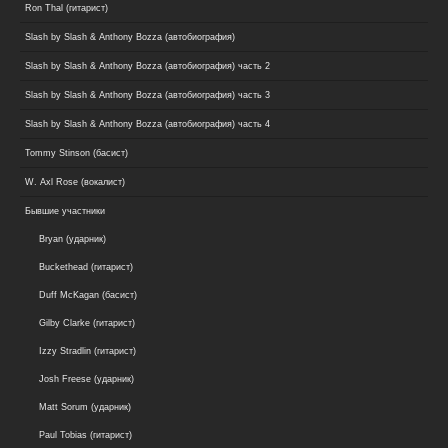
Ron Thal (гитарист)
Slash by Slash & Anthony Bozza (автобиография)
Slash by Slash & Anthony Bozza (автобиография) часть 2
Slash by Slash & Anthony Bozza (автобиография) часть 3
Slash by Slash & Anthony Bozza (автобиография) часть 4
Tommy Stinson (басист)
W. Axl Rose (вокалист)
Бывшие участники
Bryan (ударник)
Buckethead (гитарист)
Duff McKagan (басист)
Gilby Clarke (гитарист)
Izzy Stradlin (гитарист)
Josh Freese (ударник)
Matt Sorum (ударник)
Paul Tobias (гитарист)