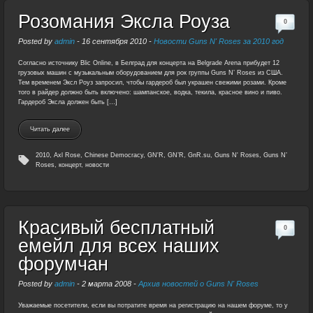
Розомания Эксла Роуза
0
Posted by
admin
-
16 сентября 2010
-
Новости Guns N' Roses за 2010 год
Согласно источнику Blic Online, в Белград для концерта на Belgrade Arena прибудет 12
грузовых машин с музыкальным оборудованием для рок группы Guns N’ Roses из США.
Тем временем Эксл Роуз запросил, чтобы гардероб был украшен свежими розами. Кроме
того в райдер должно быть включено: шампанское, водка, текила, красное вино и пиво.
Гардероб Эксла должен быть […]
Читать далее
2010
,
Axl Rose
,
Chinese Democracy
,
GN'R
,
GN’R
,
GnR.su
,
Guns N' Roses
,
Guns N’
Roses
,
концерт
,
новости
Красивый бесплатный
0
емейл для всех наших
форумчан
Posted by
admin
-
2 марта 2008
-
Архив новостей о Guns N' Roses
Уважаемые посетители, если вы потратите время на регистрацию на нашем форуме, то у