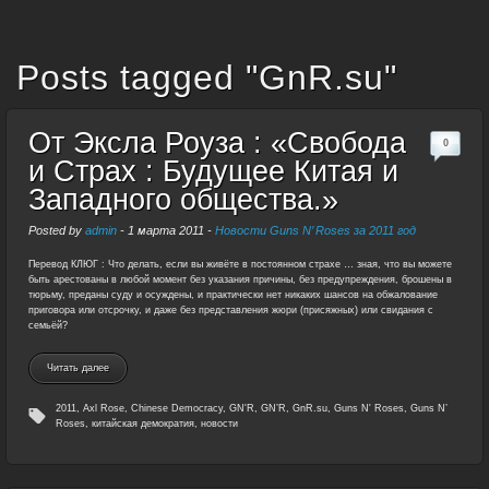
Posts tagged "GnR.su"
От Эксла Роуза : «Свобода
0
и Страх : Будущее Китая и
Западного общества.»
Posted by
admin
-
1 марта 2011
-
Новости Guns N’ Roses за 2011 год
Перевод КЛЮГ : Что делать, если вы живёте в постоянном страхе … зная, что вы можете
быть арестованы в любой момент без указания причины, без предупреждения, брошены в
тюрьму, преданы суду и осуждены, и практически нет никаких шансов на обжалование
приговора или отсрочку, и даже без представления жюри (присяжных) или свидания с
семьёй?
Читать далее
2011
,
Axl Rose
,
Chinese Democracy
,
GN'R
,
GN’R
,
GnR.su
,
Guns N' Roses
,
Guns N’
Roses
,
китайская демократия
,
новости