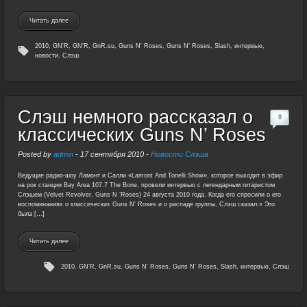
Читать далее
2010
,
GN'R
,
GN’R
,
GnR.su
,
Guns N' Roses
,
Guns N’ Roses
,
Slash
,
интервью
,
новости
,
Слэш
Слэш немного рассказал о
0
классических Guns N’ Roses
Posted by
admin
-
17 сентября 2010
-
Новости Слэша
Ведущие радио-шоу Ламонт и Салли «Lamont And Tonelli Show», которое выходит в эфир
на рок станции Bay Area 107.7 The Bone, провели интервью с легендарным гитаристом
Слэшем (Velvet Revolver, Guns N ‘Roses) 24 августа 2010 года. Когда его спросили о его
воспоминаниях о классических Guns N’ Roses и о распаде группы, Слэш сказал:» Это
была […]
Читать далее
2010
,
GN’R
,
GnR.su
,
Guns N' Roses
,
Guns N’ Roses
,
Slash
,
интервью
,
Слэш