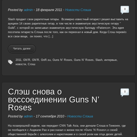
0
Posted by
admin
-
18 февраля 2011
-
Новости Слэша
Slash продает свои раритетные гитары. Всемирно известный гитарист решил выставить на
аукцион 14 своих раритетных гитар, в том числе и знаменитую акустическую гитару “
Guild”, с которой он записывал знаменитую акустическую балладу «Patience». Эта идея
посетила гитариста Слэша после того, как он переехал в новый дом. Когда Слэш перевёз
все свои вещи, он понял, что […]
Читать далее
2011
,
GN'R
,
GN’R
,
GnR.su
,
Guns N' Roses
,
Guns N’ Roses
,
Slash
,
интервью
,
новости
,
Слэш
Слэш снова о
0
воссоединении Guns N’
Roses
Posted by
admin
-
17 сентября 2010
-
Новости Слэша
На позапрошлой неделе, как передает CNN Talk Asia, они догнали Слэша в Гонконге, где
он пообщался с Анджали Рао и рассказал о жизни после «Guns ‘N Roses»,о своей
общественной борьбе с алкоголем и наркотиками и о своей роли как отца двоих детей.