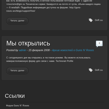
вас есть возможность получить в вечное пользование почтовый ящик с адресом
чтохотите@gnr.su Технически сервис базируется на почте от гугла, объем каждого ящика
— 6 гигабайт. Подробная информация доступна на форуме: http://guns-
roses.ws/blogs/support/free/
GnR.su
Читать далее
Мы открылись
0
Posted by
admin
-
15 февраля 2008
-
Архив новостей о Guns N' Roses
С сегодняшнего дня мы открылись в тестовом режиме. Вы можете использовать
нижерасположенную форму для связи с нами. Technorati Profile
GnR.su
Читать далее
Ссылки
Форум Guns N' Roses