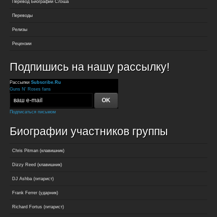
Перевод Биографии Слэша
Переводы
Релизы
Рецензии
Подпишись на нашу рассылку!
Рассылки
Subscribe.Ru
Guns N' Roses fans
Подписаться письмом
Биографии участников группы
Chris Pitman (клавишник)
Dizzy Reed (клавишник)
DJ Ashba (гитарист)
Frank Ferrer (ударник)
Richard Fortus (гитарист)