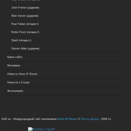
Josh Freese (ударник)
Matt Sorum (ударник)
Paul Tobias (гитарист)
Robin Finck (гитарист)
Slash (гитарист)
Steven Adler (ударник)
Карта сайта
Меломану
Новости Guns N’ Roses
Новости о Слэше
Фотогалерея
GnR.su - Международный сайт поклонников
Guns N' Roses
©
Виктор Щигрев.
2008-12.