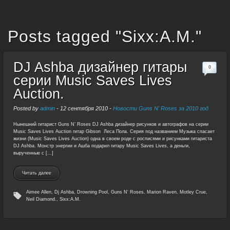
Posts tagged "Sixx:A.M."
DJ Ashba дизайнер гитары
0
серии Music Saves Lives
Auction.
Posted by
admin
-
12 сентября 2010
-
Новости Guns N' Roses за 2010 год
Нынешний гитарист Guns N’ Roses DJ Ashba дизайнер рисунков и автографов на серии
Music Saves Lives Auction гитар Gibson Леса Пола. Серия под названием Музыка спасает
жизни (Music Saves Lives Auction) одна в своем роде с росписями и рисунками гитариста
DJ Ashba. Монстр энергии и Ашба подарил гитару Music Saves Lives, а деньги,
вырученные с […]
Читать далее
Aimee Allen
,
Dj Ashba
,
Drowning Pool
,
Guns N' Roses
,
Marion Raven
,
Motley Crue
,
Neil Diamond.
,
Sixx:A.M.