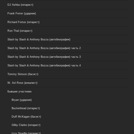
DJ Ashba (гитарист)
Frank Ferrer (ударник)
Richard Fortus (гитарист)
Ron Thal (гитарист)
Slash by Slash & Anthony Bozza (автобиография)
Slash by Slash & Anthony Bozza (автобиография) часть 2
Slash by Slash & Anthony Bozza (автобиография) часть 3
Slash by Slash & Anthony Bozza (автобиография) часть 4
Tommy Stinson (басист)
W. Axl Rose (вокалист)
Бывшие участники
Bryan (ударник)
Buckethead (гитарист)
Duff McKagan (басист)
Gilby Clarke (гитарист)
Izzy Stradlin (гитарист)