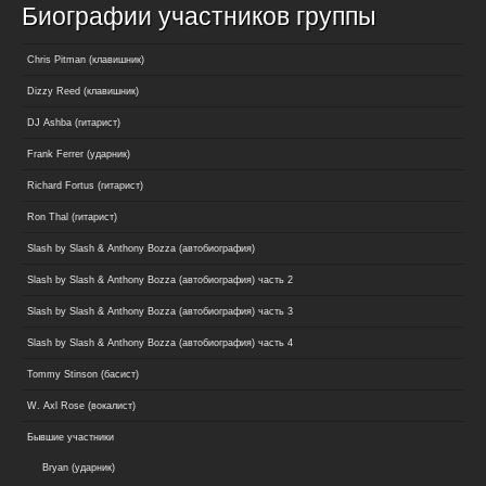
Биографии участников группы
Chris Pitman (клавишник)
Dizzy Reed (клавишник)
DJ Ashba (гитарист)
Frank Ferrer (ударник)
Richard Fortus (гитарист)
Ron Thal (гитарист)
Slash by Slash & Anthony Bozza (автобиография)
Slash by Slash & Anthony Bozza (автобиография) часть 2
Slash by Slash & Anthony Bozza (автобиография) часть 3
Slash by Slash & Anthony Bozza (автобиография) часть 4
Tommy Stinson (басист)
W. Axl Rose (вокалист)
Бывшие участники
Bryan (ударник)