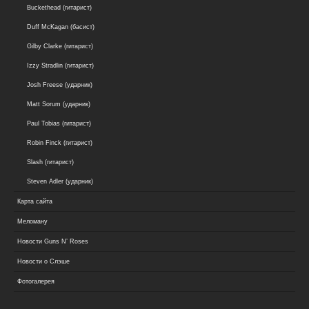
Buckethead (гитарист)
Duff McKagan (басист)
Gilby Clarke (гитарист)
Izzy Stradlin (гитарист)
Josh Freese (ударник)
Matt Sorum (ударник)
Paul Tobias (гитарист)
Robin Finck (гитарист)
Slash (гитарист)
Steven Adler (ударник)
Карта сайта
Меломану
Новости Guns N’ Roses
Новости о Слэше
Фотогалерея