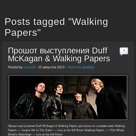
Posts tagged "Walking
Papers"
Прошот выступления Duff
0
McKagan & Walking Papers
Posted by
noviy22
-
15 августа 2013
-
Новости Даффа
Прошот выступления Duff McKagan & Walking Papers доступны по ссылкам ниже Walking
Papers — «Leave Me In The Dark» — Live at the Kill Room Walking Papers — «The Whole
World’s Watching» — Live at the Kill Room