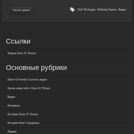
Duff McKagan
,
Walking Papers
,
Видео
Читать далее
Ссылки
Форум Guns N' Roses
Основные рубрики
Slash & Friends Скачать видео
Архив новостей о Guns N' Roses
Видео
Интервью
История Guns N' Roses
История Иззи Стредлина
Лирика