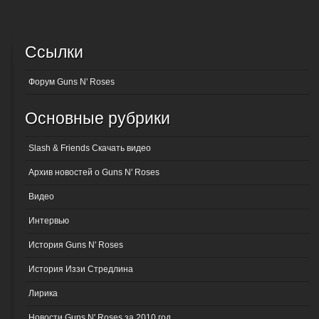
Ссылки
Форум Guns N' Roses
Основные рубрики
Slash & Friends Скачать видео
Архив новостей о Guns N' Roses
Видео
Интервью
История Guns N' Roses
История Иззи Стредлина
Лирика
Новости Guns N' Roses за 2010 год