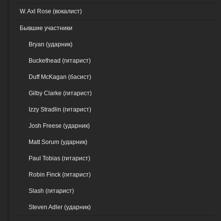
W. Axl Rose (вокалист)
Бывшие участники
Bryan (ударник)
Buckethead (гитарист)
Duff McKagan (басист)
Gilby Clarke (гитарист)
Izzy Stradlin (гитарист)
Josh Freese (ударник)
Matt Sorum (ударник)
Paul Tobias (гитарист)
Robin Finck (гитарист)
Slash (гитарист)
Steven Adler (ударник)