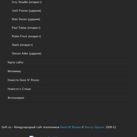
Izzy Stradlin (гитарист)
Josh Freese (ударник)
Matt Sorum (ударник)
Paul Tobias (гитарист)
Robin Finck (гитарист)
Slash (гитарист)
Steven Adler (ударник)
Карта сайта
Меломану
Новости Guns N’ Roses
Новости о Слэше
Фотогалерея
GnR.su - Международный сайт поклонников
Guns N' Roses
©
Виктор Щигрев.
2008-12.