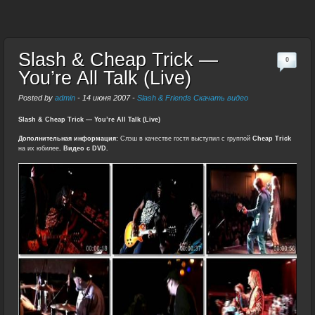
Slash & Cheap Trick —
0
You’re All Talk (Live)
Posted by
admin
-
14 июня 2007
-
Slash & Friends Скачать видео
Slash & Cheap Trick — You’re All Talk (Live)
Дополнительная информация:
Слэш в качестве гостя выступил с группой
Cheap Trick
на их юбилее
. Видео с DVD.