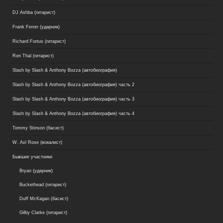
DJ Ashba (гитарист)
Frank Ferrer (ударник)
Richard Fortus (гитарист)
Ron Thal (гитарист)
Slash by Slash & Anthony Bozza (автобиография)
Slash by Slash & Anthony Bozza (автобиография) часть 2
Slash by Slash & Anthony Bozza (автобиография) часть 3
Slash by Slash & Anthony Bozza (автобиография) часть 4
Tommy Stinson (басист)
W. Axl Rose (вокалист)
Бывшие участники
Bryan (ударник)
Buckethead (гитарист)
Duff McKagan (басист)
Gilby Clarke (гитарист)