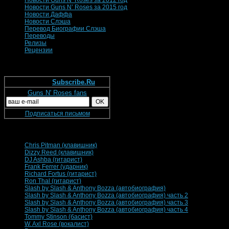
Новости Guns N’ Roses за 2015 год
Новости Даффа
Новости Слэша
Перевод Биографии Слэша
Переводы
Релизы
Рецензии
Подпишись на нашу рассылку!
Рассылки
Subscribe.Ru
Guns N' Roses fans
Подписаться письмом
Биографии участников группы
Chris Pitman (клавишник)
Dizzy Reed (клавишник)
DJ Ashba (гитарист)
Frank Ferrer (ударник)
Richard Fortus (гитарист)
Ron Thal (гитарист)
Slash by Slash & Anthony Bozza (автобиография)
Slash by Slash & Anthony Bozza (автобиография) часть 2
Slash by Slash & Anthony Bozza (автобиография) часть 3
Slash by Slash & Anthony Bozza (автобиография) часть 4
Tommy Stinson (басист)
W. Axl Rose (вокалист)