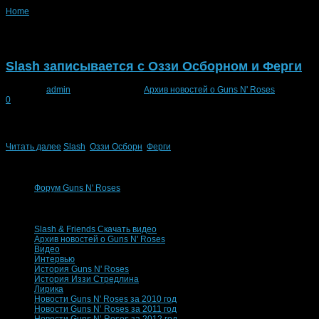
Home
»
Posts tagged "Оззи Осборн"
Posts tagged "Оззи Осборн"
Slash записывается с Оззи Осборном и Ферги
Posted by
admin
-
17 марта 2009
-
Архив новостей о Guns N' Roses
0
Slash записывается с Оззи Осборном и Ферги Сольный проект бывшего гит
недавно супруга рокера Перла Хадсон, к участию в записи дебютной сольно
Читать далее
Slash
,
Оззи Осборн
,
Ферги
Ссылки
Форум Guns N' Roses
Основные рубрики
Slash & Friends Скачать видео
Архив новостей о Guns N' Roses
Видео
Интервью
История Guns N' Roses
История Иззи Стредлина
Лирика
Новости Guns N' Roses за 2010 год
Новости Guns N’ Roses за 2011 год
Новости Guns N’ Roses за 2012 год