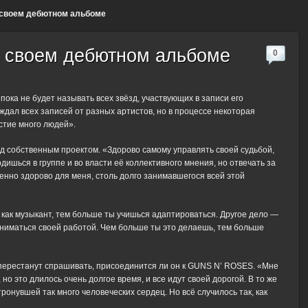
 своем дебютном альбоме
а своем дебютном альбоме
0
ока не будет называть всех звёзд, участвующих в записи его
 ждал всех записей от разных артистов, но в процессе некоторая
стие много людей».
 собственным проектом. «Здорово самому управлять своей судьбой,
одишься в группе и во власти её коллективного мнения, но отвечать за
нно здорово для меня, столь долго занимавшегося всей этой
как музыкант, тем больше ты учишься адаптироваться. Другое дело —
заниматься своей работой. Чем больше ты это делаешь, тем больше
 перестанут спрашивать, присоединится ли он к GUNS N’ ROSES. «Мне
но это длилось очень долгое время, и все идут своей дорогой. В то же
ронувшей так много человеческих сердец. Но всё случилось так, как