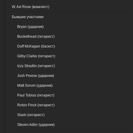
W. Axl Rose (вокалист)
Бывшие участники
Bryan (ударник)
Buckethead (гитарист)
Duff McKagan (басист)
Gilby Clarke (гитарист)
Izzy Stradlin (гитарист)
Josh Freese (ударник)
Matt Sorum (ударник)
Paul Tobias (гитарист)
Robin Finck (гитарист)
Slash (гитарист)
Steven Adler (ударник)