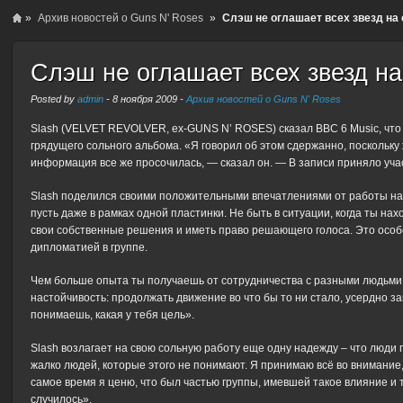
»
Архив новостей о Guns N' Roses
»
Слэш не оглашает всех звезд на
Слэш не оглашает всех звезд н
Posted by
admin
-
8 ноября 2009
-
Архив новостей о Guns N' Roses
Slash (VELVET REVOLVER, ex-GUNS N’ ROSES) сказал BBC 6 Music, что п
грядущего сольного альбома. «Я говорил об этом сдержанно, поскольку
информация все же просочилась, — сказал он. — В записи приняло уча
Slash поделился своими положительными впечатлениями от работы над
пусть даже в рамках одной пластинки. Не быть в ситуации, когда ты нах
свои собственные решения и иметь право решающего голоса. Это особе
дипломатией в группе.
Чем больше опыта ты получаешь от сотрудничества с разными людьми 
настойчивость: продолжать движение во что бы то ни стало, усердно 
понимаешь, какая у тебя цель».
Slash возлагает на свою сольную работу еще одну надежду – что люди
жалко людей, которые этого не понимают. Я принимаю всё во внимание, 
самое время я ценю, что был частью группы, имевшей такое влияние и т
случилось».