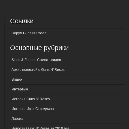
Ссылки
Форум Guns N' Roses
Основные рубрики
Slash & Friends Скачать видео
Архив новостей о Guns N' Roses
Видео
Интервью
История Guns N' Roses
История Иззи Стредлина
Лирика
Новости Guns N' Roses за 2010 год