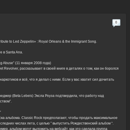
0
bute to Led Zeppelin» : Royal Orleans & the Immigrant Song.
e в Santa Ana.
g Abuse” (11 января 2008 года)
t Revolver, рассказывает в своей книге в деталях о том, как он боролся
ркотиков и всё, что я делал с ними. Если у вас хватит сил дочитать
джер (Beta Lebeis) Эксла Роуза подтвердила, что работу над
ством”.
”
ска альбома. Classic Rock предполагают, чтобы продать максимальное
следних числах лета, с целью ” выпустить Рождественский альбом “.
мер, альбом могут выложить на вебсайт, как это сделала группа