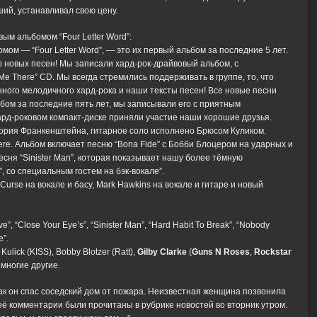
ший, устанавливал свою цену.
вым альбомом “Four Letter Word”:
мом — “Four Letter Word”, — это их первый альбом за последние 5 лет.
 новых песен! Мы записали хард-рок-драйвовый альбом, с
e There” CD. Мы всегда стремились поддерживать в группе, то, что
нного мелодичного хард-рока и наши тексты песен! Все новые песни
ьбом за последние пять лет, мы записывали его с приятным
хард-роковом компакт-диске приняли участие наши хорошие друзья.
тория Франкенштейна, гитарное соло исполнено Брюсом Куликом.
here. Альбом включает песню “Bona Fide” с Бобби Блоцером на ударных и
песня “Sinister Man”, которая показывает нашу более тёмную
, со специальным гостем на бэк-вокале”.
 Curse на вокале и басу, Mark Hawkins на вокале и гитаре и новый
e”, “Close Your Eye’s”, “Sinister Man”, “Hard Habit To Break”, “Nobody
e”.
ulick (KISS), Bobby Blotzer (Ratt),
Gilby Clarke
(
Guns N Roses
,
Rockstar
и многие другие.
как он спас соседский дом от пожара. Неизвестная женщина позвонила
её комментарии были прочитаны в рубрике новостей во вторник утром.