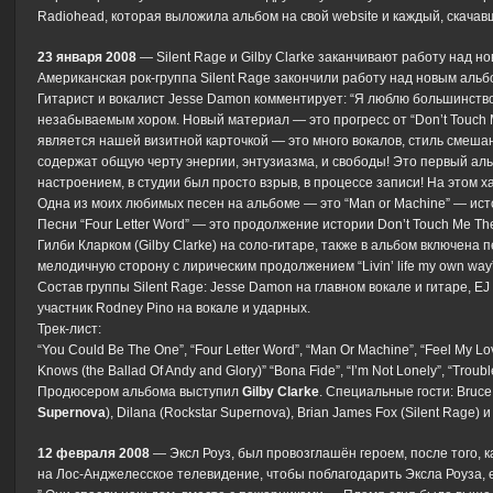
Radiohead, которая выложила альбом на свой website и каждый, скачав
23 января 2008
— Silent Rage и Gilby Clarke заканчивают работу над но
Американская рок-группа Silent Rage закончили работу над новым альбо
Гитарист и вокалист Jesse Damon комментирует: “Я люблю большинство
незабываемым хором. Новый материал — это прогресс от “Don’t Touch M
является нашей визитной карточкой — это много вокалов, стиль смеша
содержат общую черту энергии, энтузиазма, и свободы! Это первый ал
настроением, в студии был просто взрыв, в процессе записи! На этом 
Одна из моих любимых песен на альбоме — это “Man or Machine” — ис
Песни “Four Letter Word” — это продолжение истории Don’t Touch Me T
Гилби Кларком (Gilby Clarke) на соло-гитаре, также в альбом включена 
мелодичную сторону с лирическим продолжением “Livin’ life my own way”
Состав группы Silent Rage: Jesse Damon на главном вокале и гитаре, EJ
участник Rodney Pino на вокале и ударных.
Трек-лист:
“You Could Be The One”, “Four Letter Word”, “Man Or Machine”, “Feel My Lov
Knows (the Ballad Of Andy and Glory)” “Bona Fide”, “I’m Not Lonely”, “Troubl
Продюсером альбома выступил
Gilby Clarke
. Специальные гости: Bruce K
Supernova
), Dilana (Rockstar Supernova), Brian James Fox (Silent Rage) 
12 февраля 2008
— Эксл Роуз, был провозглашён героем, после того, 
на Лос-Анджелесское телевидение, чтобы поблагодарить Эксла Роуза, 