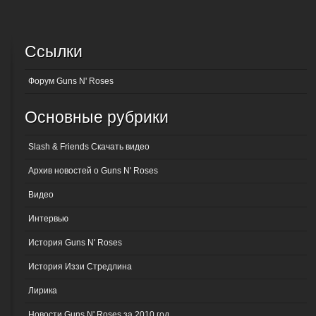
Ссылки
Форум Guns N' Roses
Основные рубрики
Slash & Friends Скачать видео
Архив новостей о Guns N' Roses
Видео
Интервью
История Guns N' Roses
История Иззи Стредлина
Лирика
Новости Guns N' Roses за 2010 год