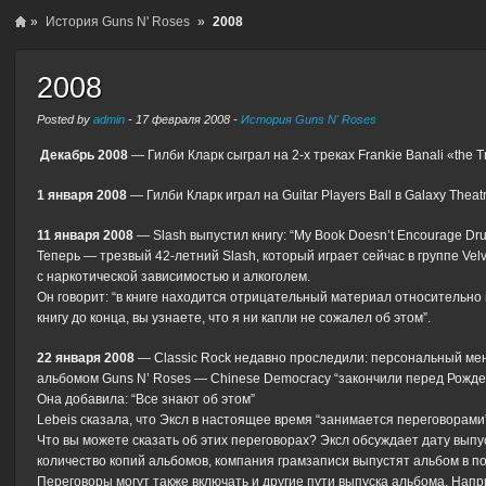
»
История Guns N' Roses
»
2008
2008
Posted by
admin
-
17 февраля 2008
-
История Guns N' Roses
Декабрь 2008
— Гилби Кларк сыграл на 2-х треках Frankie Banali «the Tri
1 января 2008
— Гилби Кларк играл на Guitar Players Ball в Galaxy Theatr
11 января 2008
— Slash выпустил книгу: “My Book Doesn’t Encourage Dru
Теперь — трезвый 42-летний Slash, который играет сейчас в группе Velve
с наркотической зависимостью и алкоголем.
Он говорит: “в книге находится отрицательный материал относительно на
книгу до конца, вы узнаете, что я ни капли не сожалел об этом”.
22 января 2008
— Classic Rock недавно проследили: персональный мене
альбомом Guns N’ Roses — Chinese Democracy “закончили перед Рожде
Она добавила: “Все знают об этом”
Lebeis сказала, что Эксл в настоящее время “занимается переговорами
Что вы можете сказать об этих переговорах? Эксл обсуждает дату выпу
количество копий альбомов, компания грамзаписи выпустят альбом в по
Переговоры могут также включать и другие пути выпуска альбома. Напри