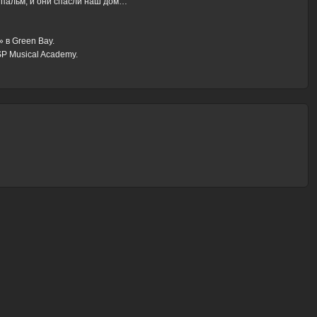
 пальм, и они спасли наш дом…”
» в Green Bay.
SP Musical Academy.