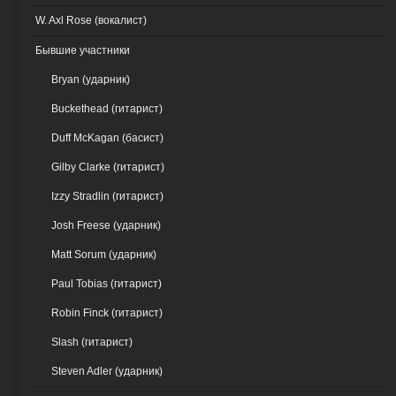
W. Axl Rose (вокалист)
Бывшие участники
Bryan (ударник)
Buckethead (гитарист)
Duff McKagan (басист)
Gilby Clarke (гитарист)
Izzy Stradlin (гитарист)
Josh Freese (ударник)
Matt Sorum (ударник)
Paul Tobias (гитарист)
Robin Finck (гитарист)
Slash (гитарист)
Steven Adler (ударник)