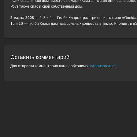
” Они спасли наш дом, вместе с пожарниками … Пламя огня было выше
Роуз также спас и свой собственный дом.
2 марта 2008
— 2, 3 и 4 — Гилби Кларк играл три ночи в казино «Oneida
15 и 16 — Гилби Кларк даст два сольных концерта в Токио, Япония , в E
Оставить комментарий
Для отправки комментария вам необходимо
авторизоваться
.