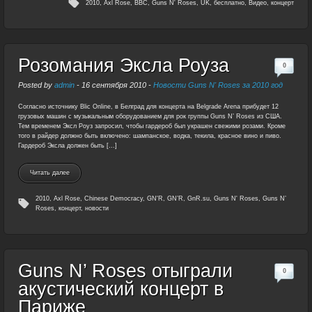
2010
,
Axl Rose
,
BBC
,
Guns N' Roses
,
UK
,
бесплатно
,
Видео
,
концерт
Розомания Эксла Роуза
0
Posted by
admin
-
16 сентября 2010
-
Новости Guns N' Roses за 2010 год
Согласно источнику Blic Online, в Белград для концерта на Belgrade Arena прибудет 12
грузовых машин с музыкальным оборудованием для рок группы Guns N’ Roses из США.
Тем временем Эксл Роуз запросил, чтобы гардероб был украшен свежими розами. Кроме
того в райдер должно быть включено: шампанское, водка, текила, красное вино и пиво.
Гардероб Эксла должен быть […]
Читать далее
2010
,
Axl Rose
,
Chinese Democracy
,
GN'R
,
GN’R
,
GnR.su
,
Guns N' Roses
,
Guns N’
Roses
,
концерт
,
новости
Guns N’ Roses отыграли
0
акустический концерт в
Париже