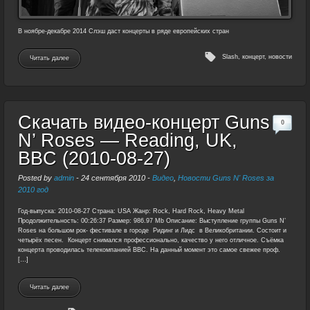
В ноябре-декабре 2014 Слэш даст концерты в ряде европейских стран
Slash
,
концерт
,
новости
Читать далее
Скачать видео-концерт Guns
0
N’ Roses — Reading, UK,
BBC (2010-08-27)
Posted by
admin
-
24 сентября 2010
-
Видео
,
Новости Guns N' Roses за
2010 год
Год-выпуска: 2010-08-27 Страна: USA Жанр: Rock, Hard Rock, Heavy Metal
Продолжительность: 00:26:37 Размер: 986.97 Mb Описание: Выступление группы Guns N’
Roses на большом рок- фестивале в городе Ридинг и Лидс в Великобритании. Состоит и
четырёх песен. Концерт снимался профессионально, качество у него отличное. Съёмка
концерта проводилась телекомпанией BBC. На данный момент это самое свежее проф.
[…]
Читать далее