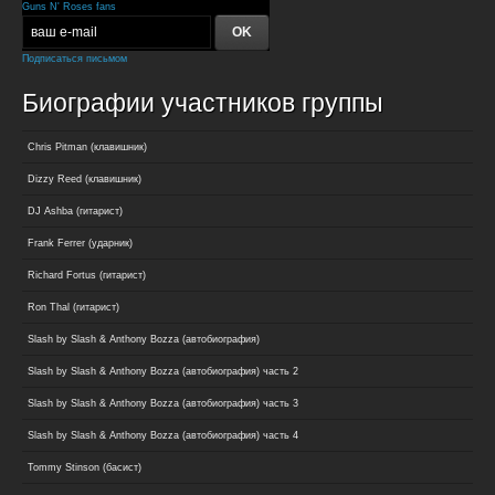
Guns N' Roses fans
Подписаться письмом
Биографии участников группы
Chris Pitman (клавишник)
Dizzy Reed (клавишник)
DJ Ashba (гитарист)
Frank Ferrer (ударник)
Richard Fortus (гитарист)
Ron Thal (гитарист)
Slash by Slash & Anthony Bozza (автобиография)
Slash by Slash & Anthony Bozza (автобиография) часть 2
Slash by Slash & Anthony Bozza (автобиография) часть 3
Slash by Slash & Anthony Bozza (автобиография) часть 4
Tommy Stinson (басист)