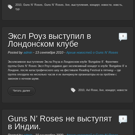
2010
,
Guns N' Roses
,
Guns N’ Roses
,
live
,
выступления
,
концерт
,
новости
,
новсть
,
тур
Эксл Роуз выступил в
0
Лондонском клубе
Posted by
admin
-
13 сентября 2010
-
Архив новостей о Guns N' Roses
Эксклюзивное выступление Эксла Роуза в Лондонском клубе ‘Bungalow 8’. Фронтмен
группы Guns N’ Roses Эксл Роуз недавно дал эксклюзивный концерт в клубе ‘Bungalow 8’ в
Лондоне, после катастрофического шоу на фестивале Reading Festival в пятницу – где
группа опоздала на несколько часов и их вычеркнули организаторы из-за проблем с
законом о ночном шуме.
2010
,
Axl Rose
,
live
,
концерт
,
новости
Читать далее
Guns N’ Roses не выступят
0
в Индии.
Posted by
admin
-
10 сентября 2009
-
Архив новостей о Guns N' Roses