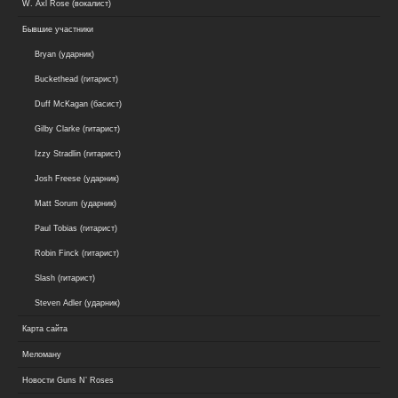
W. Axl Rose (вокалист)
Бывшие участники
Bryan (ударник)
Buckethead (гитарист)
Duff McKagan (басист)
Gilby Clarke (гитарист)
Izzy Stradlin (гитарист)
Josh Freese (ударник)
Matt Sorum (ударник)
Paul Tobias (гитарист)
Robin Finck (гитарист)
Slash (гитарист)
Steven Adler (ударник)
Карта сайта
Меломану
Новости Guns N’ Roses