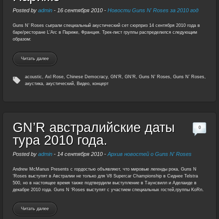
Posted by
admin
-
16 сентября 2010
-
Новости Guns N' Roses за 2010 год
Guns N’ Roses сыграли специальный акустический сет сюрприз 14 сентября 2010 года в
баре/ресторане L’Arc в Париже, Франция. Трек-лист группы распределился следующим
образом:
Читать далее
acoustic
,
Axl Rose
,
Chinese Democracy
,
GN'R
,
GN’R
,
Guns N' Roses
,
Guns N’ Roses
,
акустика
,
акустический
,
Видео
,
концерт
GN’R австралийские даты
0
тура 2010 года.
Posted by
admin
-
14 сентября 2010
-
Архив новостей о Guns N' Roses
Andrew McManus Presents с гордостью объявляют, что мировые легенды рока, Guns N
‘Roses выступят в Австралии не только для V8 Supercar Championship в Сиднее Telstra
500, но в настоящее время также подтвердили выступление в Таунсвилл и Аделаиде в
декабре 2010 года. Guns N ‘Roses выступят с участием специальных гостей,группы KoRn.
Читать далее