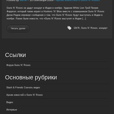
Guns N’ Roses не дадут концерт в Индии в ноябре. Ударник White Lion Трой Патрик
Фаррелл, который также играет в Hookers ‘N’ Blow вместе с клавишником Guns N’ Roses
Диззи Ридом опроверг сообщения о том, что Guns N’ Roses будут выступать в Индии в
ноябре. Ранее были новости, что «Guns N’ Roses выступят в Индии […]
GN’R
,
Guns N’ Roses
,
концерт
Читать далее
Ссылки
Форум Guns N' Roses
Основные рубрики
Slash & Friends Скачать видео
Архив новостей о Guns N' Roses
Видео
Интервью