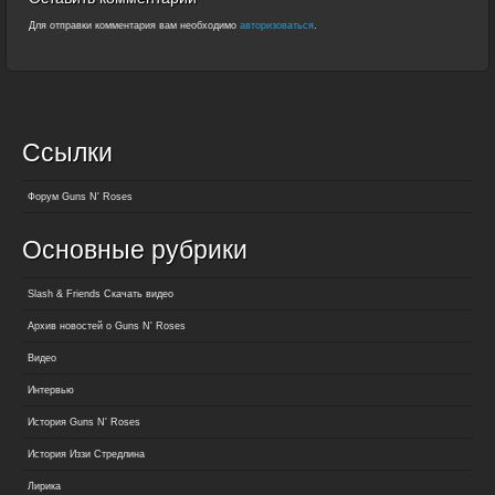
Для отправки комментария вам необходимо
авторизоваться
.
Ссылки
Форум Guns N' Roses
Основные рубрики
Slash & Friends Скачать видео
Архив новостей о Guns N' Roses
Видео
Интервью
История Guns N' Roses
История Иззи Стредлина
Лирика