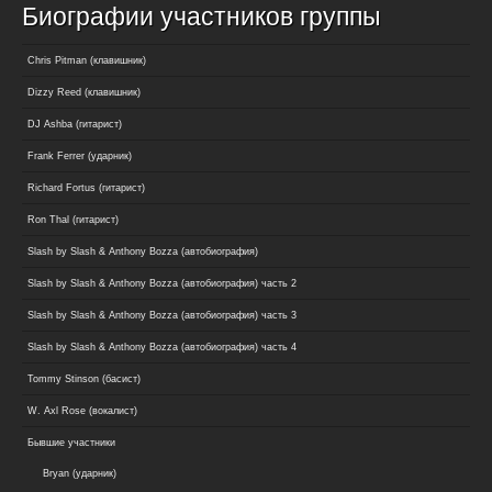
Биографии участников группы
Chris Pitman (клавишник)
Dizzy Reed (клавишник)
DJ Ashba (гитарист)
Frank Ferrer (ударник)
Richard Fortus (гитарист)
Ron Thal (гитарист)
Slash by Slash & Anthony Bozza (автобиография)
Slash by Slash & Anthony Bozza (автобиография) часть 2
Slash by Slash & Anthony Bozza (автобиография) часть 3
Slash by Slash & Anthony Bozza (автобиография) часть 4
Tommy Stinson (басист)
W. Axl Rose (вокалист)
Бывшие участники
Bryan (ударник)