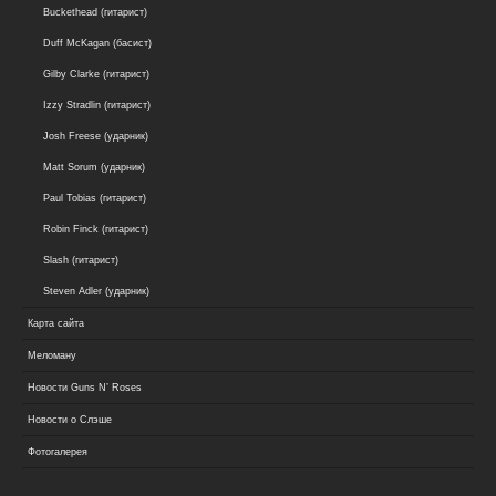
Buckethead (гитарист)
Duff McKagan (басист)
Gilby Clarke (гитарист)
Izzy Stradlin (гитарист)
Josh Freese (ударник)
Matt Sorum (ударник)
Paul Tobias (гитарист)
Robin Finck (гитарист)
Slash (гитарист)
Steven Adler (ударник)
Карта сайта
Меломану
Новости Guns N’ Roses
Новости о Слэше
Фотогалерея