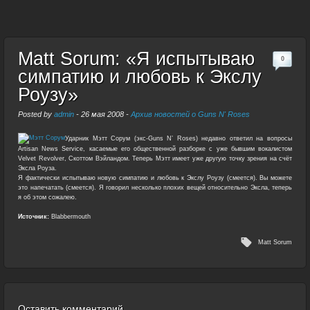
Matt Sorum: «Я испытываю
0
симпатию и любовь к Экслу
Роузу»
Posted by
admin
-
26 мая 2008
-
Архив новостей о Guns N' Roses
Ударник Мэтт Сорум (экс-Guns N’ Roses) недавно ответил на вопросы
Artisan News Service, касаемые его общественной разборке с уже бывшим вокалистом
Velvet Revolver, Скоттом Вэйландом. Теперь Мэтт имеет уже другую точку зрения на счёт
Эксла Роуза.
Я фактически испытываю новую симпатию и любовь к Экслу Роузу (смеется). Вы можете
это напечатать (смеется). Я говорил несколько плохих вещей относительно Эксла, теперь
я об этом сожалею.
Источник:
Blabbermouth
Matt Sorum
Оставить комментарий