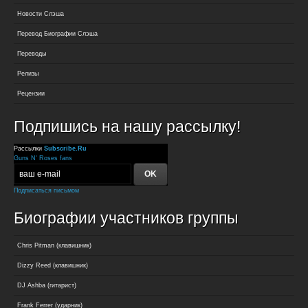
Новости Слэша
Перевод Биографии Слэша
Переводы
Релизы
Рецензии
Подпишись на нашу рассылку!
Рассылки
Subscribe.Ru
Guns N' Roses fans
Подписаться письмом
Биографии участников группы
Chris Pitman (клавишник)
Dizzy Reed (клавишник)
DJ Ashba (гитарист)
Frank Ferrer (ударник)