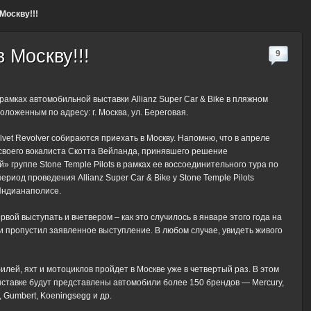
 Москву!!!
в Москву!!!
9
рамках автомобильной выставки Allianz Super Car & Bike в пляжном
оложенным по адресу: г. Москва, ул. Береговая.
elvet Revolver собираются приехать в Москву. Напомню, что в апреле
своего вокалиста Скотта Вейланда, принявшего решение
» группе Stone Temple Pilots в рамках ее воссоединительного тура по
ериод проведения Allianz Super Car & Bike у Stone Temple Pilots
Индианаполисе.
вой выступать и вчетвером – как это случилось в январе этого года на
с и пропустил заявленное выступление. В любом случае, увидеть живого
билей, яхт и мотоциклов пройдет в Москве уже в четвертый раз. В этом
 выставке будут представлены автомобили более 150 брендов — Mercury,
r, Gumbert, Koeningsegg и др.