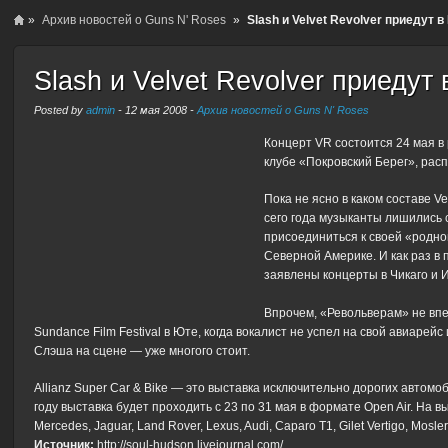
»
Архив новостей о Guns N' Roses
»
Slash и Velvet Revolver приедут в
Slash и Velvet Revolver приедут 
Posted by
admin
-
12 мая 2008
-
Архив новостей о Guns N' Roses
Концерт VR состоится 24 мая в 
клубе «Покровский Берег», расп
Пока не ясно в каком составе V
сего года музыканты лишились 
присоединиться к своей «родной
Северной Америке. И как раз в п
заявлены концерты в Чикаго и 
Впрочем, «Револьверам» не впер
Sundance Film Festival в Юте, когда вокалист не успел на свой авиарей
Слэша на сцене — уже многого стоит.
Allianz Super Car & Bike — это выставка исключительно дорогих автомо
году выставка будет проходить с 23 по 31 мая в формате Open Air. На
Mercedes, Jaguar, Land Rover, Lexus, Audi, Caparo Т1, Gilet Vertigo, Mosle
Источник:
http://soul-hudson.livejournal.com/