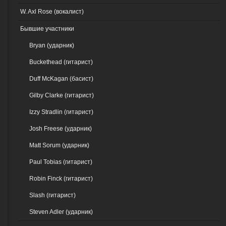
W. Axl Rose (вокалист)
Бывшие участники
Bryan (ударник)
Buckethead (гитарист)
Duff McKagan (басист)
Gilby Clarke (гитарист)
Izzy Stradlin (гитарист)
Josh Freese (ударник)
Matt Sorum (ударник)
Paul Tobias (гитарист)
Robin Finck (гитарист)
Slash (гитарист)
Steven Adler (ударник)