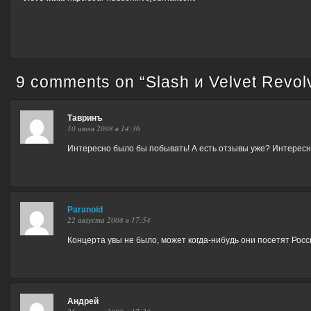
9 comments on “
Slash и Velvet Revol
Тавринъ
10 июля 2008 в 14:36
Интересно было бы побывать! А есть отзывы уже? Интересно
Paranoid
22 августа 2008 в 17:54
Концерта увы не было, может когда-нибудь они посетят Росс
Андрей