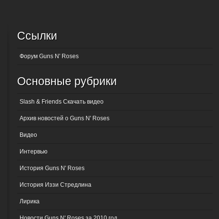
Ссылки
Форум Guns N' Roses
Основные рубрики
Slash & Friends Скачать видео
Архив новостей о Guns N' Roses
Видео
Интервью
История Guns N' Roses
История Иззи Стредлина
Лирика
Новости Guns N' Roses за 2010 год