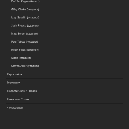
Duff McKagan (басист)
Gilby Clarke (гитарист)
Izzy Stradlin (гитарист)
Josh Freese (ударник)
Matt Sorum (ударник)
Paul Tobias (гитарист)
Robin Finck (гитарист)
Slash (гитарист)
Steven Adler (ударник)
Карта сайта
Меломану
Новости Guns N’ Roses
Новости о Слэше
Фотогалерея