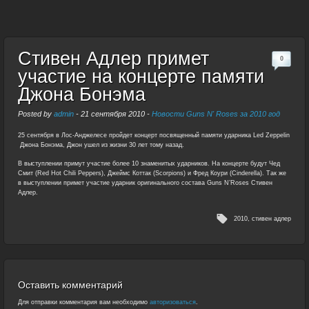
Стивен Адлер примет
0
участие на концерте памяти
Джона Бонэма
Posted by
admin
-
21 сентября 2010
-
Новости Guns N' Roses за 2010 год
25 сентября в Лос-Анджелесе пройдет концерт посвященный памяти ударника Led Zeppelin
Джона Бонэма, Джон ушел из жизни 30 лет тому назад.
В выступлении примут участие более 10 знаменитых ударников. На концерте будут Чед
Смит (Red Hot Chili Peppers), Джеймс Коттак (Scorpions) и Фред Коури (Cinderella). Так же
в выступлении примет участие ударник оригинального состава Guns N’Roses Стивен
Адлер.
2010
,
стивен адлер
Оставить комментарий
Для отправки комментария вам необходимо
авторизоваться
.