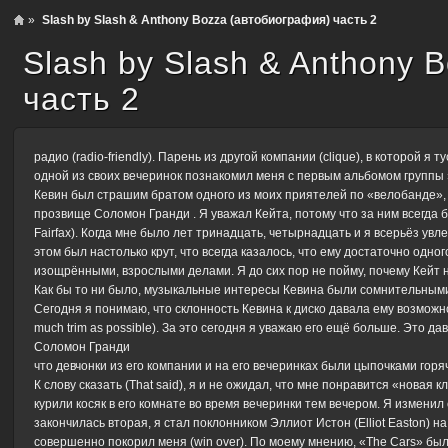
»
Slash by Slash & Anthony Bozza (автобиография) часть 2
Slash by Slash & Anthony 
часть 2
радио (radio-friendly). Парень из другой компании (clique), в которой 
одной из своих вечеринок познакомил меня с первым альбомом группы 
Кевин был страшим братом одного из моих приятелей по «велобанде», б
прозвище Соломон Гранди . Я уважал Кейта, потому что за ним всегда 
Fairfax). Когда мне было лет тринадцать, четырнадцать и я всерьёз увле
этом был настолько крут, что всегда казалось, что ему достаточно одно
изощрёнными, взрослыми делами. Я до сих пор не пойму, почему Кейт
Как бы то ни было, музыкальные интересы Кевина были сомнительными
Сегодня я понимаю, что склонность Кевина к диско давала ему возможно
much trim as possible). За это сегодня я уважаю его ещё больше. Это да
Соломон Гранди
что девчонки из его компании и на его вечеринках были цыпочками гор
К слову сказать (That said), я и не ожидал, что мне понравится «новая
курили косяк в его комнате во время вечеринки тем вечером. Я изменил
закончилась вторая, я стал поклонником Эллиот Истон (Elliot Easton) 
совершенно покорил меня (win over). По моему мнению, «The Cars» была 