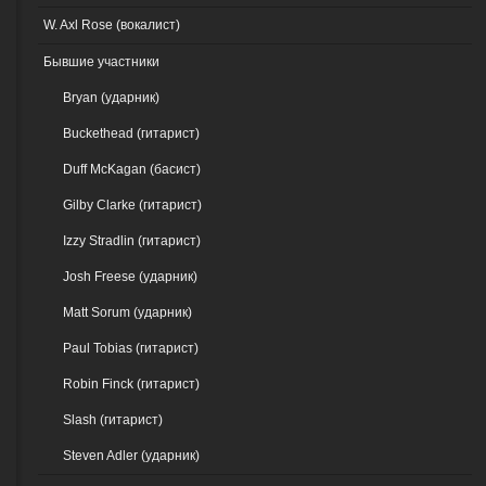
W. Axl Rose (вокалист)
Бывшие участники
Bryan (ударник)
Buckethead (гитарист)
Duff McKagan (басист)
Gilby Clarke (гитарист)
Izzy Stradlin (гитарист)
Josh Freese (ударник)
Matt Sorum (ударник)
Paul Tobias (гитарист)
Robin Finck (гитарист)
Slash (гитарист)
Steven Adler (ударник)