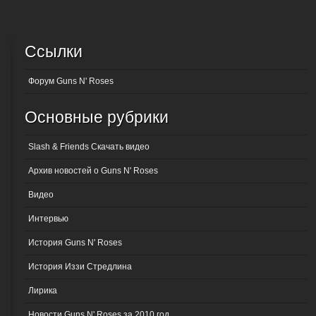
Ссылки
Форум Guns N' Roses
Основные рубрики
Slash & Friends Скачать видео
Архив новостей о Guns N' Roses
Видео
Интервью
История Guns N' Roses
История Иззи Стредлина
Лирика
Новости Guns N' Roses за 2010 год