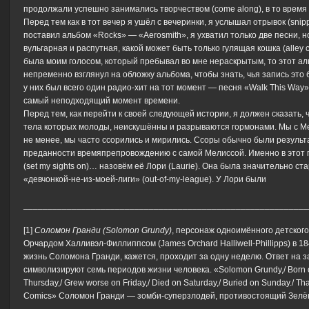
продолжали успешно занимались творчеством (come along), в то время
Перед тем как в тот вечер я ушёл с вечеринки, я услышал отрывок (sni
поставил альбом «Rocks» — «Aerosmith», я ухватил только две песни, н
вульгарная и распутная, какой может быть только гулящая кошка (alley c
была моим голосом, который пребывал во мне нераскрытым, то этот аль
непременно взглянул на обложку альбома, чтобы знать, чья запись это б
у них был всего один радио-хит на тот момент — песня «Walk This Way
самый неподходящий момент времени.
Перед тем, как перейти к своей следующей истории, я должен сказать
тела которых молоды, неискушённы и разрываются гормонами. Мы с Мели
не менее, мы часто ссорились и мирились. Ссоры обычно были результ
преданности времяпрепровождению с самой Мелиссой. Именно в этот пе
(set my sights on)… назовём её Лори (Laurie). Она была значительно с
«девчонкой-не-из-моей-лиги» (out-of-my-league). У Лори были
___________________________________________________________
[1]
Соломон Гранди (
Solomon Grundy)
, персонаж одноимённого детского
Орчардом Халливэл-Филлиппсом (James Orchard Halliwell-Phillipps) в 184
жизнь Соломона Гранди, кажется, проходит за одну неделю. Ответ на 
символизируют семь периодов жизни человека. «Solomon Grundy,/ Born on 
Thursday,/ Grew worse on Friday,/ Died on Saturday,/ Buried on Sunday./ 
Comics» Соломон Гранди — зомби-суперзлодей, противостоящий Зелё