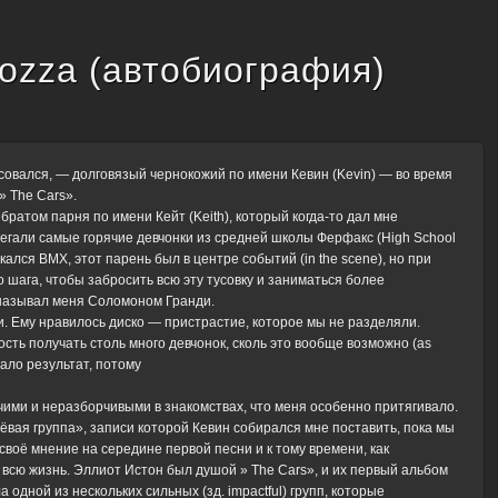
Bozza (автобиография)
я тусовался, — долговязый чернокожий по имени Кевин (Kevin) — во время
» The Cars».
ратом парня по имени Кейт (Keith), который когда-то дал мне
бегали самые горячие девчонки из средней школы Ферфакс (High School
кался BMX, этот парень был в центре событий (in the scene), но при
го шага, чтобы забросить всю эту тусовку и заниматься более
 называл меня Соломоном Гранди.
. Ему нравилось диско — пристрастие, которое мы не разделяли.
сть получать столь много девчонок, сколь это вообще возможно (as
вало результат, потому
ячими и неразборчивыми в знакомствах, что меня особенно притягивало.
 клёвая группа», записи которой Кевин собирался мне поставить, пока мы
 своё мнение на середине первой песни и к тому времени, как
на всю жизнь. Эллиот Истон был душой » The Cars», и их первый альбом
одной из нескольких сильных (зд. impactful) групп, которые