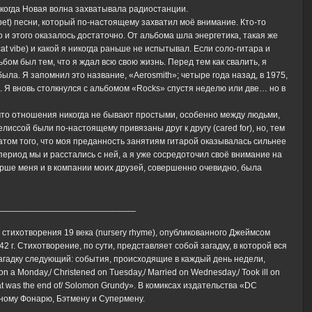
 когда Новая волна захватывала радиостанции.
ppet) песни, который по-настоящему захватил моё внимание. Кто-то
о и этого оказалось достаточно. От альбома шла энергетика, такая же
at vibe) и какой я никогда раньше не испытывал. Если соло-гитара и
бом был тем, что я ждал всю свою жизнь. Перед тем как свалить, я
ыла. Я запомнил это название, «Aerosmith»; четыре года назад, в 1975,
». Я вновь столкнулся с альбомом «Rocks» спустя неделю или две… но в
, что отношения никогда не бывают простыми, особенно между людьми,
ссой были по-настоящему привязаны друг к другу (cared for), но, тем
атом того, что моя преданность занятиям гитарой оказывалась сильнее
риод мы и расстались с ней, а я уже сосредоточил своё внимание на
тарше меня и в компании моих друзей, совершенно очевидно, была
____________________________
 стихотворения 19 века (nursery rhyme), опубликованного Джеймсом
2 г. Стихотворение, по сути, представляет собой загадку, в которой вся
загадку следующий: события, происходящие в каждый день недели,
a Monday,/ Christened on Tuesday,/ Married on Wednesday,/ Took ill on
That was the end of/ Solomon Grundy». В комиксах издательства «DC
ному Фонарю, Бэтмену и Супермену.