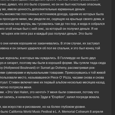
нечно, думал, что это было странно, но он не был настолько опасным,
му же, имели ценность дополнительные карманные деньги.
ить множество постоянных источников дохода, одним из которых была
да проходили мимо, мы увидели ее, сидящую на крыльце своего дома, и
игласила нас внутрь; мы тусовались там до тех пор, и когда я собрался
его этой ночью был с ней секс, за который он получил деньги. Я не
ее четырех или пяти раз и каждый раз получал деньги. Это было
о они ничем хорошим не заканчивались. В этом случае, их застукал
ивена и он сильно ударился об пол ее спальни, и это был конец той
ные журналы, в которых мы нуждались. В Голливуде не было двух
lps и сигарет, поэтому мы были в хорошей форме. Мы гуляли тюда-сюда
у (Hollywood Boulevard) от Sunset до Doheny, рассматривая рок-
воими сувенирами и музыкальными товарами. Прикоснувшись к той живой
спользовали место, называвшееся Piece O’ Pizza, часами снова и снова
туал: Стивен включил мне их первый альбом несколько месяцев назад.
олютно потрясла меня.
и. «Это Van Halen, это нечто!» У меня были сомнения, потому что
 запись, и началось соло Эдди в “Eruption”, запил посреди вокала.
как искусство и рисование, но на более глубоком уровне.
ло California World Music Festival в L. A. Memorial Coliseum 8 апреля