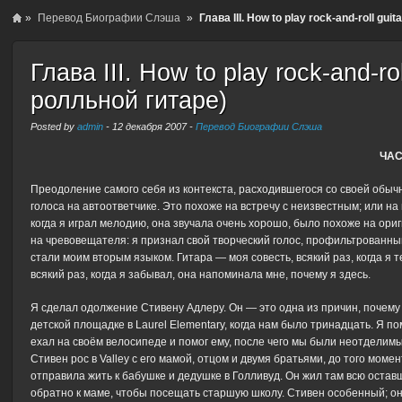
»
Перевод Биографии Слэша
»
Глава III. How to play rock-and-roll gu
Глава III. How to play rock-and-ro
ролльной гитаре)
Posted by
admin
-
12 декабря 2007
-
Перевод Биографии Слэша
ЧАС
Преодоление самого себя из контекста, расходившегося со своей обыч
голоса на автоответчике. Это похоже на встречу с неизвестным; или н
когда я играл мелодию, она звучала очень хорошо, было похоже на ори
на чревовещателя: я признал свой творческий голос, профильтрованный
стали моим вторым языком. Гитара — моя совесть, всякий раз, когда я 
всякий раз, когда я забывал, она напоминала мне, почему я здесь.
Я сделал одолжение Стивену Адлеру. Он — это одна из причин, почему
детской площадке в Laurel Elementary, когда нам было тринадцать. Я по
ехал на своём велосипеде и помог ему, после чего мы были неотделимы
Стивен рос в Valley с его мамой, отцом и двумя братьями, до того моме
отправила жить к бабушке и дедушке в Голливуд. Он жил там всю оста
обратно к маме, чтобы посещать старшую школу. Стивен особенный; он 