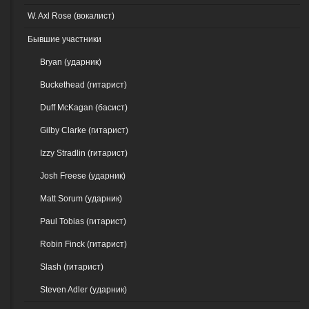
W. Axl Rose (вокалист)
Бывшие участники
Bryan (ударник)
Buckethead (гитарист)
Duff McKagan (басист)
Gilby Clarke (гитарист)
Izzy Stradlin (гитарист)
Josh Freese (ударник)
Matt Sorum (ударник)
Paul Tobias (гитарист)
Robin Finck (гитарист)
Slash (гитарист)
Steven Adler (ударник)