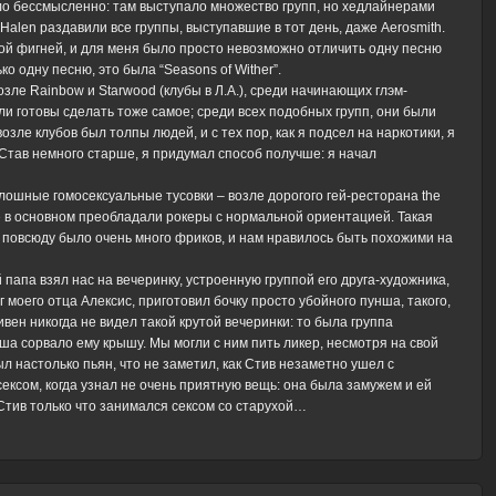
ыло бессмысленно: там выступало множество групп, но хедлайнерами
n Halen раздавили все группы, выступавшие в тот день, даже Aerosmith.
кой фигней, и для меня было просто невозможно отличить одну песню
ко одну песню, это была “Seasons of Wither”.
зле Rainbow и Starwood (клубы в Л.А.), среди начинающих глэм-
ыли готовы сделать тоже самое; среди всех подобных групп, они были
зле клубов был толпы людей, и с тех пор, как я подсел на наркотики, я
. Став немного старше, я придумал способ получше: я начал
лошные гомосексуальные тусовки – возле дорогого гей-ресторана the
ых же в основном преобладали рокеры с нормальной ориентацией. Такая
м повсюду было очень много фриков, и нам нравилось быть похожими на
апа взял нас на вечеринку, устроенную группой его друга-художника,
г моего отца Алексис, приготовил бочку просто убойного пунша, такого,
ивен никогда не видел такой крутой вечеринки: то была группа
ша сорвало ему крышу. Мы могли с ним пить ликер, несмотря на свой
л настолько пьян, что не заметил, как Стив незаметно ушел с
сексом, когда узнал не очень приятную вещь: она была замужем и ей
Стив только что занимался сексом со старухой…