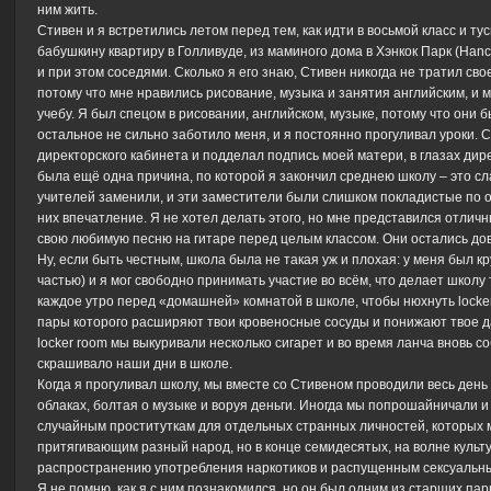
ним жить.
Стивен и я встретились летом перед тем, как идти в восьмой класс и ту
бабушкину квартиру в Голливуде, из маминого дома в Хэнкок Парк (Hanco
и при этом соседями. Сколько я его знаю, Стивен никогда не тратил св
потому что мне нравились рисование, музыка и занятия английским, и
учебу. Я был спецом в рисовании, английском, музыке, потому что он
остальное не сильно заботило меня, и я постоянно прогуливал уроки. С 
директорского кабинета и подделал подпись моей матери, в глазах дире
была ещё одна причина, по которой я закончил среднею школу – это сл
учителей заменили, и эти заместители были слишком покладистые по о
них впечатление. Я не хотел делать этого, но мне представился отличн
свою любимую песню на гитаре перед целым классом. Они остались до
Ну, если быть честным, школа была не такая уж и плохая: у меня был к
частью) и я мог свободно принимать участие во всём, что делает школ
каждое утро перед «домашней» комнатой в школе, чтобы нюхнуть locker r
пары которого расширяют твои кровеносные сосуды и понижают твое да
locker room мы выкуривали несколько сигарет и во время ланча вновь 
скрашивало наши дни в школе.
Когда я прогуливал школу, мы вместе со Стивеном проводили весь день
облаках, болтая о музыке и воруя деньги. Иногда мы попрошайничали
случайным проституткам для отдельных странных личностей, которых 
притягивающим разный народ, но в конце семидесятых, на волне культ
распространению употребления наркотиков и распущенным сексуальным
Я не помню, как я с ним познакомился, но он был одним из старших пар