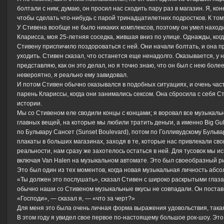
болтали с ним; думаю, он просил нас сходить пару раз в магазин. Я, ко
чтобы сделать что-нибудь с парой тринадцатилетних подростков. К то
У Стивена вообще не было никаких комплексов, поэтому он умел наход
Кларисса, моя 25-летняя соседка, жившая вниз по улице. Однажды, ког
Стивену приспичило поздороваться с ней. Они начали болтать, и она пр
уходить. Стивен сказал, что останется еще ненадолго. Оказывается, у н
представляю, как он это делал, но я точно знаю, что он был с нею бол
невероятно, я реально ему завидовал.
И потом Стивен обычно оказывался в подобных ситуациях, и очень част
парень Клариссы, когда они занимались сексом. Она сбросила с себя Ст
истории.
Мы со Стивеном еле сводили концы с концами; я воровал все музыкаль
главных вещей, на которые мы любили тратить деньги, а именно Big Gu
по Бульвару Сансет (Sunset Boulevard), потом по Голливудскому Бульвар
плакаты в больших магазинах, заходя в те, которые нас привлекали с
реальности, нам сразу же захотелось остаться в ней. Для тусовок мы и
включая Van Halen на музыкальном автомате. Это был своеобразный ри
Это был один из тех моментов, когда новая музыкальная личность абс
«Ты должен это послушать», сказал Стивен с широко раскрытыми глазам
обычно наши со Стивеном музыкальные вкусы не совпадали. Он поставил
«Господи», — сказал я, — «что за черт?»
Для меня это была очень личная форма выражения удовольствия, такая, 
В этом году я увидел свое первое по-настоящему большое рок-шоу. Это бы