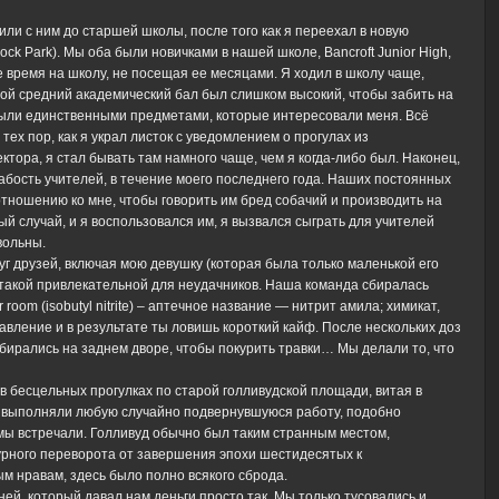
сили с ним до старшей школы, после того как я переехал в новую
ck Park). Мы оба были новичками в нашей школе, Bancroft Junior High,
ое время на школу, не посещая ее месяцами. Я ходил в школу чаще,
 мой средний академический бал был слишком высокий, чтобы забить на
и были единственными предметами, которые интересовали меня. Всё
тех пор, как я украл листок с уведомлением о прогулах из
ктора, я стал бывать там намного чаще, чем я когда-либо был. Наконец,
абость учителей, в течение моего последнего года. Наших постоянных
тношению ко мне, чтобы говорить им бред собачий и производить на
ый случай, и я воспользовался им, я вызвался сыграть для учителей
вольны.
руг друзей, включая мою девушку (которая была только маленькой его
у такой привлекательной для неудачников. Наша команда сбиралась
oom (isobutyl nitrite) – аптечное название — нитрит амила; химикат,
вление и в результате ты ловишь короткий кайф. После нескольких доз
собирались на заднем дворе, чтобы покурить травки… Мы делали то, что
 в бесцельных прогулках по старой голливудской площади, витая в
 и выполняли любую случайно подвернувшуюся работу, подобно
мы встречали. Голливуд обычно был таким странным местом,
урного переворота от завершения эпохи шестидесятых к
 нравам, здесь было полно всякого сброда.
ней, который давал нам деньги просто так. Мы только тусовались и