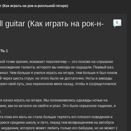
itar (Как играть на рок-н-ролльной гитаре)
ll guitar (Как играть на рок-н-
0
ТЬ 1
ной точки зрения, искажает перспективу — это похоже на слушание
а нахождение таланта, которого вы никогда не ощущали. Первый раз,
гинал. Чем больше я учился играть на гитаре, тем больше я был похож
 через шесть струн, но этого было не достаточно. Ноты и аккорды
терял свой путь, она переносила меня назад, чтобы я сосредоточился:
 я начал играть на гитаре. Мы познакомились однажды ночью на
мню, как он катался на скейте и упал. Это было серьезное падение, я
.
нта пока его мать не стала больше терпеть его плохого поведения и
вшуюся среднею школу, и лето, перед тем возвращением на автобусе
неудачник, которого может любить только его бабушка, но не может с