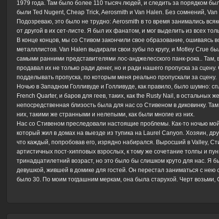
1979 года. Там было более 110 тысяч людей, и следить за порядком б
были Ted Nugent, Cheap Trick, Aerosmith и Van Halen. Без сомнений, Va
Подозреваю, это было не трудно: Aerosmith в то время занимались вся
от другой в их сет-листе. Я был их фанатом, и мог выделить из всех толь
В конце концов, мы со Стивом закончили свое образование, ошиваясь во
металллистов. Van Halen выдирали свои зубы по кругу, и Motley Crue б
самыми ранними представителями лос-анджелесского панк-рока.. Там, во
продавал их не только ради денег, но и ради нашего пропуска за сцену
подделывать пропуска, по которым меня реально пропускали за сцену.
Ночью в Западном Голливуде и Голливуде, как правило, было шумно: сп
French Quarter, и баров для геев, таких, как the Rusty Nail, в остальн
непосредственная близость была для нас со Стивеном в диковинку. Та
них, такими же странными и нелепыми, как были многие из них.
Нас со Стивеном преследовали настоящие проблемы. Как-то ночью мой п
который жил в домах на выезде из тупика на Laurel Canyon. Хозяин, дру
что каждый, попробовав его, изрядно набирался. Выросший в Valley, Ст
артистичных пост-хипповых взрослых, к тому же сочетание толпы и пун
тринадцатилетний возраст, но это было бы слишком круто для нас. Я бы
девушкой, жившей в домике для гостей. Он перестал заниматься с нею 
было 30. По моим тогдашним меркам, она была старухой. Черт возьми, 