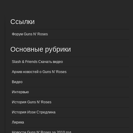
Ссылки
Форум Guns N' Roses
Основные рубрики
Slash & Friends Скачать видео
Архив новостей о Guns N' Roses
Видео
Интервью
История Guns N' Roses
История Иззи Стредлина
Лирика
Новости Guns N' Roses за 2010 год